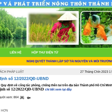
LIÊN HỆ
HỘP THƯ ĐIỆN TỬ
NGHỊ QUYẾT THÀNH LẬP SỞ TÀI NGUYÊN VÀ MÔI TRƯỜNG THÀ
SÁCH PHÁP LUẬT
27 Tháng Chín 2023 1
định số 12/2022/QĐ-UBND
Quy định về công tác phòng, chống thên tai trên địa bàn Thành phố Hồ Chí Min
định số 12/2022/QĐ-UBND
chi tiết xem tại đây
gười xem: 864
I HƠN