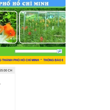
NH PHỐ HỒ CHÍ MINH
*
THÔNG BÁO ĐỊA ĐIỂM TIẾP NHẬN VÀ TRẢ KẾT QUẢ
:55:00 CH
TIN MỚI NHẤT
h