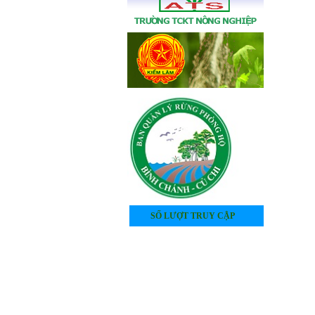
SỐ LƯỢT TRUY CẬP
4
0
5
1
5
5
6
4