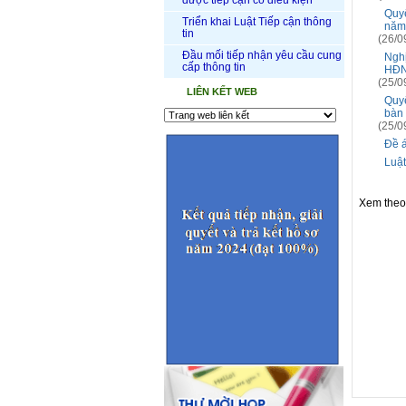
được tiếp cận có điều kiện
Quy
Triển khai Luật Tiếp cận thông
năm
tin
(26/0
Đầu mối tiếp nhận yêu cầu cung
Nghị
cấp thông tin
HĐN
(25/0
LIÊN KẾT WEB
Quyế
bàn
(25/0
Đề á
Luậ
Xem the