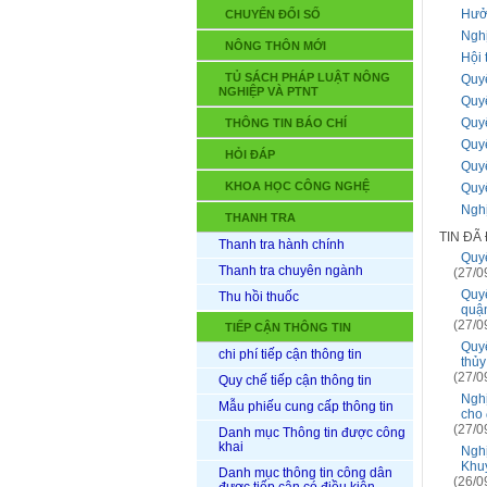
Hưởn
CHUYỂN ĐỔI SỐ
Nghị
NÔNG THÔN MỚI
Hội 
TỦ SÁCH PHÁP LUẬT NÔNG
Quy
NGHIỆP VÀ PTNT
Quy
Quy
THÔNG TIN BÁO CHÍ
Quy
HỎI ĐÁP
Quy
KHOA HỌC CÔNG NGHỆ
Quy
Ngh
THANH TRA
TIN ĐÃ
Thanh tra hành chính
Quy
Thanh tra chuyên ngành
(27/0
Quy
Thu hồi thuốc
quận
(27/0
TIẾP CẬN THÔNG TIN
Quyế
chi phí tiếp cận thông tin
thủy
(27/0
Quy chế tiếp cận thông tin
Nghị
Mẫu phiếu cung cấp thông tin
cho 
(27/0
Danh mục Thông tin được công
khai
Nghị
Khu
Danh mục thông tin công dân
(26/0