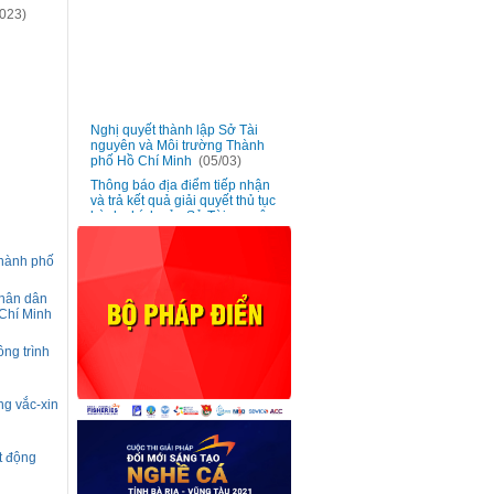
023)
Nghị quyết thành lập Sở Tài
■
nguyên và Môi trường Thành
phố Hồ Chí Minh
(05/03)
Thông báo địa điểm tiếp nhận
■
và trả kết quả giải quyết thủ tục
hành chính của Sở Tài nguyên
và Môi trường
(05/03)
Triển khai phong trào “Hãy trở
■
thành Công dân số Thành phố
hành phố
Hồ Chí Minh - Kết nối nhanh
chóng giữa công dân và chính
nhân dân
quyền” cho công chức, viên
 Chí Minh
chức và người lao động
(20/01)
Ban hành đơn giá bồi thường
ng trình
■
vật nuôi trên địa bàn Thành phố
Hồ Chí Minh
(13/01)
Lấy ý kiến góp ý dự thảo Nghị
ng vắc-xin
■
quyết bãi bỏ Nghị quyết số
02/2017/NQ-HĐND ngày 06
tháng 7 năm 2017
(13/01)
t động