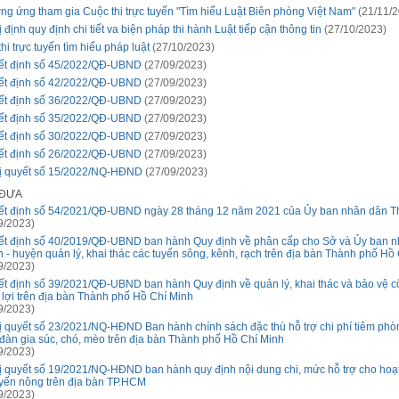
g ứng tham gia Cuộc thi trực tuyến "Tìm hiểu Luật Biên phòng Việt Nam"
(21/11/2
 định quy định chi tiết va biện pháp thi hành Luật tiếp cận thông tin
(27/10/2023)
thi trực tuyến tìm hiểu pháp luật
(27/10/2023)
ết định số 45/2022/QĐ-UBND
(27/09/2023)
ết định số 42/2022/QĐ-UBND
(27/09/2023)
ết định số 36/2022/QĐ-UBND
(27/09/2023)
ết định số 35/2022/QĐ-UBND
(27/09/2023)
ết định số 30/2022/QĐ-UBND
(27/09/2023)
ết định số 26/2022/QĐ-UBND
(27/09/2023)
ị quyết số 15/2022/NQ-HĐND
(27/09/2023)
 ĐƯA
ết định số 54/2021/QĐ-UBND ngày 28 tháng 12 năm 2021 của Ủy ban nhân dân T
9/2023)
ết định số 40/2019/QĐ-UBND ban hành Quy định về phân cấp cho Sở và Ủy ban 
 - huyện quản lý, khai thác các tuyến sông, kênh, rạch trên địa bàn Thành phố Hồ
9/2023)
t định số 39/2021/QĐ-UBND ban hành Quy định về quản lý, khai thác và bảo vệ cô
 lợi trên địa bàn Thành phố Hồ Chí Minh
9/2023)
 quyết số 23/2021/NQ-HĐND Ban hành chính sách đặc thù hỗ trợ chi phí tiêm phò
đàn gia súc, chó, mèo trên địa bàn Thành phố Hồ Chí Minh
9/2023)
 quyết số 19/2021/NQ-HĐND ban hành quy định nội dung chi, mức hỗ trợ cho hoạ
yến nông trên địa bàn TP.HCM
9/2023)