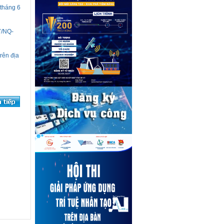
tháng 6
7/NQ-
rên địa