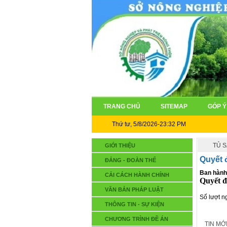
TRANG CHỦ
SITEMAP
GÓP Ý
Thứ tư, 5/8/2026-23:32 PM
TỦ 
GIỚI THIỆU
Quyết 
ĐẢNG - ĐOÀN THỂ
Ban hành 
CẢI CÁCH HÀNH CHÍNH
Quyết 
VĂN BẢN PHÁP LUẬT
Số lượt n
THÔNG TIN - SỰ KIỆN
CHƯƠNG TRÌNH ĐỀ ÁN
TIN MỚ