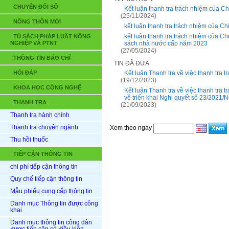
CHUYỂN ĐỔI SỐ
Kết luận thanh tra trách nhiệm của Ch
(25/11/2024)
NÔNG THÔN MỚI
kết luận thanh tra trách nhiệm của Ch
kết luận thanh tra trách nhiệm của Ch
TỦ SÁCH PHÁP LUẬT NÔNG
NGHIỆP VÀ PTNT
sách nhà nước cấp năm 2023
(27/05/2024)
THÔNG TIN BÁO CHÍ
TIN ĐÃ ĐƯA
HỎI ĐÁP
Kết luận Thanh tra về việc thanh tra
(19/12/2023)
KHOA HỌC CÔNG NGHỆ
Kết luận Thanh tra về việc thanh tra
về triển khai Nghị quyết số 23/202
THANH TRA
(21/09/2023)
Thanh tra hành chính
Thanh tra chuyên ngành
Xem theo ngày
Thu hồi thuốc
TIẾP CẬN THÔNG TIN
chi phí tiếp cận thông tin
Quy chế tiếp cận thông tin
Mẫu phiếu cung cấp thông tin
Danh mục Thông tin được công
khai
Danh mục thông tin công dân