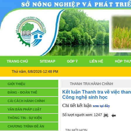
TRANG CHỦ
SITEMAP
GÓP Ý
LIÊN HỆ
HỘP THƯ
Thứ năm, 6/8/2026-12:48 PM
THANH TRA HÀNH CHÍNH
GIỚI THIỆU
Kết luận Thanh tra về việc tha
ĐẢNG - ĐOÀN THỂ
Công nghệ sinh học
CẢI CÁCH HÀNH CHÍNH
Chi tiết kết luận
xem tại đây
VĂN BẢN PHÁP LUẬT
Số lượt người xem: 1247
THÔNG TIN - SỰ KIỆN
CHƯƠNG TRÌNH ĐỀ ÁN
TIN MỚI HƠN