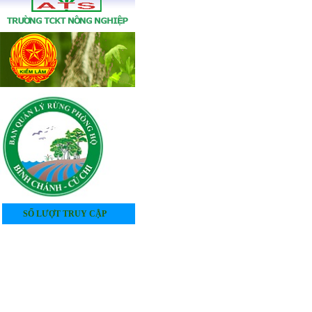
SỐ LƯỢT TRUY CẬP
4
0
5
1
8
8
6
8