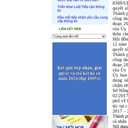
được tiếp cận có điều kiện
8369/UB
Triển khai Luật Tiếp cận thông
quyết 
tin
Thành p
Đầu mối tiếp nhận yêu cầu cung
công tá
cấp thông tin
đoạn 20
của Ủy 
LIÊN KẾT WEB
thôn ch
Hội đồ
12 năm 
quyết 
Thành p
công tá
đoạn 20
của Ủy 
Ủy ban 
dung nà
chậm nh
Sở Nông
02/201
phố về 
tác tại
2017 - 
Thành p
cá nhân 
Nội dung