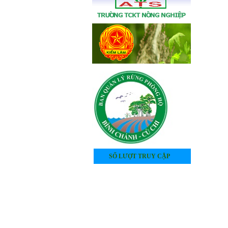
SỐ LƯỢT TRUY CẬP
4
0
5
4
0
6
2
5