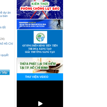
về dự án
ịa bàn
 tốt
024)
phố Hồ Chí
i quyết
THƯ VIỆN VIDEO