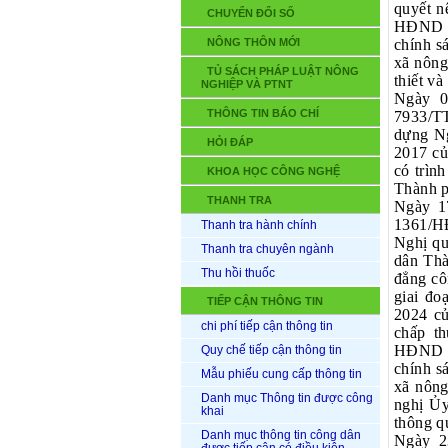
quyết n
CHUYỂN ĐỔI SỐ
HĐND ng
NÔNG THÔN MỚI
chính sá
xã nông
TỦ SÁCH PHÁP LUẬT NÔNG
thiết và
NGHIỆP VÀ PTNT
Ngày 0
THÔNG TIN BÁO CHÍ
7933/TT
dựng N
HỎI ĐÁP
2017 củ
có trìn
KHOA HỌC CÔNG NGHỆ
Thành p
THANH TRA
Ngày 1
1361/H
Thanh tra hành chính
Nghị q
Thanh tra chuyên ngành
dân Thà
Thu hồi thuốc
đẳng cô
giai đo
TIẾP CẬN THÔNG TIN
2024 c
chi phí tiếp cận thông tin
chấp t
HĐND ng
Quy chế tiếp cận thông tin
chính sá
Mẫu phiếu cung cấp thông tin
xã nông
Danh mục Thông tin được công
nghị Ủy
khai
thông q
Danh mục thông tin công dân
Ngày 2