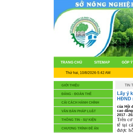
TRANG CHỦ
SITEMAP
GÓP Ý
Thứ hai, 10/8/2026-5:42 AM
TIN
GIỚI THIỆU
Lấy ý 
ĐẢNG - ĐOÀN THỂ
HĐND n
CẢI CÁCH HÀNH CHÍNH
của Hội đ
cao đẳng 
VĂN BẢN PHÁP LUẬT
2017 - 20
Trên cơ
THÔNG TIN - SỰ KIỆN
tế tại 
CHƯƠNG TRÌNH ĐỀ ÁN
được hỗ