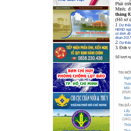
Phát tri
Minh;
đi
tháng 0
(Hồ sơ 
1
. Dự thả
HĐND ngày
có trình đ
đoạn 2017 
2.
Dự thảo
3. Đơn v
Số lượt 
TIN MỚ
Nghị
Thôn
Môi 
(05/0
Ban 
TIN ĐÃ
Lấy 
năm
(18/1
Thôn
Thư 