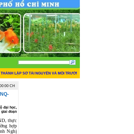
H LẬP SỞ TÀI NGUYÊN VÀ MÔI TRƯỜNG THÀNH PHỐ HỒ CHÍ MINH
*
THÔNG
:00:00 CH
TIN MỚI NHẤT
/NQ-
ộ đại học,
 giai đoạn
ND, thực
ường hợp
ành Nghị