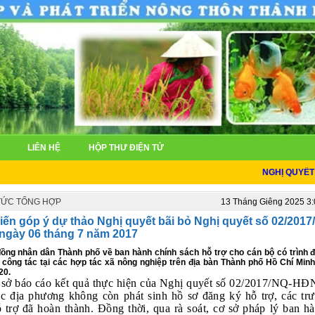
LIÊN HỆ
HỘP THƯ ĐIỆN TỬ
NGHỊ QUYẾT THÀN
 TỨC TỔNG HỢP
13 Tháng Giêng 2025 3
kiến góp ý dự thảo Nghị quyết bãi bỏ Nghị quyết số 02/2017
gày 06 tháng 7 năm 2017
ồng nhân dân Thành phố về ban hành chính sách hỗ trợ cho cán bộ có trình đ
công tác tại các hợp tác xã nông nghiệp trên địa bàn Thành phố Hồ Chí Minh
20.
 sở báo cáo kết quả thực hiện của Nghị quyết số 02/2017/NQ-HĐ
các địa phương không còn phát sinh hồ sơ đăng ký hỗ trợ, các tr
 trợ đã hoàn thành. Đồng thời, qua rà soát, cơ sở pháp lý ban h