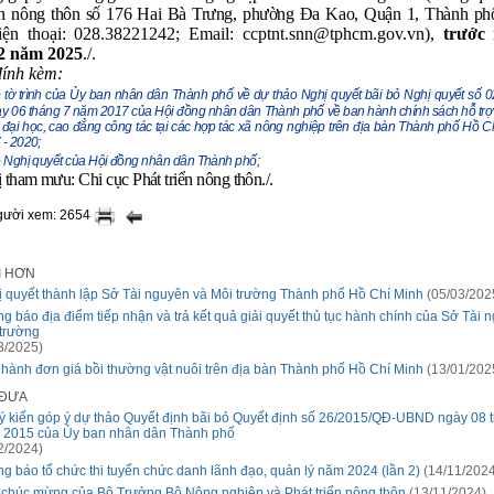
ển
nông thôn số 176 Hai Bà Trưng, phường Đa Kao, Quận 1, Thành ph
ện thoại: 028.38221242; Email: ccptnt.snn@tphcm.gov.vn),
trước
2 năm 2025
./.
đính kèm:
o tờ trình của Ủy ban nhân dân Thành phố về dự thảo Nghị quyết bãi bỏ Nghị quyết số 
 06 tháng 7 năm 2017 của Hội đồng nhân dân Thành phố về ban hành chính sách hỗ trợ
ộ đại học, cao đẳng công tác tại các hợp tác xã nông nghiệp trên địa bàn Thành phố Hồ Ch
- 2020;
 Nghị quyết của Hội đồng nhân dân Thành phố;
ị tham mưu:
Chi cục Phát triển nông thôn./.
người xem: 2654
I HƠN
 quyết thành lập Sở Tài nguyên và Môi trường Thành phố Hồ Chí Minh
(05/03/202
g báo địa điểm tiếp nhận và trả kết quả giải quyết thủ tục hành chính của Sở Tài 
trường
3/2025)
hành đơn giá bồi thường vật nuôi trên địa bàn Thành phố Hồ Chí Minh
(13/01/202
 ĐƯA
ý kiến góp ý dự thảo Quyết định bãi bỏ Quyết định số 26/2015/QĐ-UBND ngày 08 
 2015 của Ủy ban nhân dân Thành phố
2/2024)
g báo tổ chức thi tuyển chức danh lãnh đạo, quản lý năm 2024 (lần 2)
(14/11/2024
chúc mừng của Bộ Trưởng Bộ Nông nghiệp và Phát triển nông thôn
(13/11/2024)