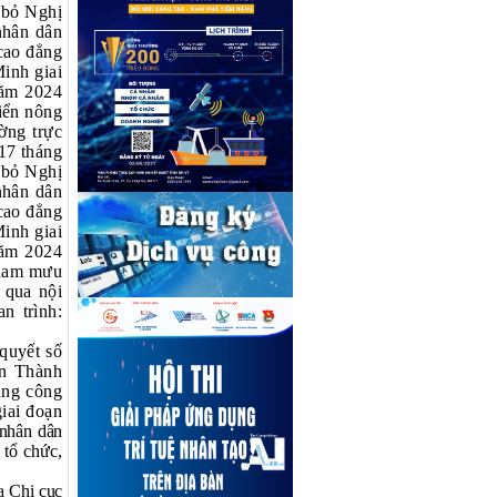
 bỏ Nghị
nhân dân
 cao đẳng
inh giai
năm 2024
iển nông
ờng trực
17 tháng
 bỏ Nghị
nhân dân
 cao đẳng
inh giai
năm 2024
tham mưu
 qua nội
n trình:
quyết số
n Thành
ẳng công
iai đoạn
nhân dân
 tổ chức,
a Chi cục