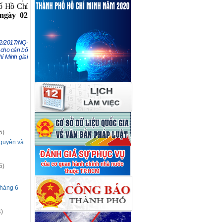
ố Hồ Chí
 ngày 02
02/2017/NQ-
 cho cán bộ
í Minh giai
5)
nguyên và
5)
tháng 6
)