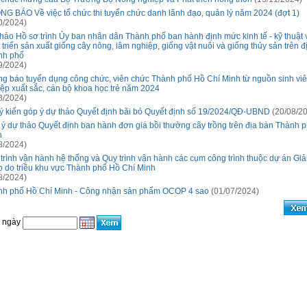
G BÁO Về việc tổ chức thi tuyển chức danh lãnh đạo, quản lý năm 2024 (đợt 1)
0/2024)
hảo Hồ sơ trình Ủy ban nhân dân Thành phố ban hành định mức kinh tế - kỹ thuật 
 triển sản xuất giống cây nông, lâm nghiệp, giống vật nuôi và giống thủy sản trên đ
nh phố
9/2024)
g báo tuyển dụng công chức, viên chức Thành phố Hồ Chí Minh từ nguồn sinh viên
ệp xuất sắc, cán bộ khoa học trẻ năm 2024
8/2024)
ý kiến góp ý dự thảo Quyết định bãi bỏ Quyết định số 19/2024/QĐ-UBND
(20/08/2
ý dự thảo Quyết định ban hành đơn giá bồi thường cây trồng trên địa bàn Thành 
h
8/2024)
trình vận hành hệ thống và Quy trình vận hành các cụm công trình thuộc dự án Giả
 do triều khu vực Thành phố Hồ Chí Minh
8/2024)
nh phố Hồ Chí Minh - Công nhận sản phẩm OCOP 4 sao
(01/07/2024)
o ngày