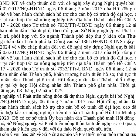
ND-KT về chấp thuận đối với đề nghị xây dựng Nghị quyết bãi
số 02/2017/NQ-HĐND ngày 06 tháng 7 năm 2017 của Hội đồng 
hố về ban hành chính sách hỗ trợ cho cán bộ có trình độ đại học,
c tại các hợp tác xã nông nghiệp trên địa bàn Thành phố Hồ Chí M
17 - 2020 theo Tờ trình số 7933/TTr-UBND ngày 06 tháng 12 
ban nhân dân Thành phố, theo đó: giao Sở Nông nghiệp và Phát tr
ủ trì, phối hợp với Sở ngành Thành phố tiếp thu ý kiến của Thư
ng nhân dân Thành phố tại Công văn số 1361/HĐND-KTNS ngày 
2024 về việc chấp thuận đối với đề nghị xây dựng Nghị quyết bãi
số 02/2017/NQ-HĐND ngày 06 tháng 7 năm 2017 của Hội đồng 
hố về ban hành chính sách hỗ trợ cho cán bộ có trình độ đại học,
c tại các hợp tác xã nông nghiệp trên địa bàn Thành phố Hồ Chí M
17 - 2020 theo Tờ trình số 7933/TTr-UBND ngày 06 tháng 12 
ban nhân dân Thành phố, khẩn trương hoàn thiện hồ sơ, thủ tục 
nhân dân Thành phố trình Hội đồng nhân dân Thành phố thông
y tại kỳ họp Hội đồng nhân dân Thành phố gần nhất. Thời gia
ất ngày 08 tháng 02 năm 2025.
 nghiệp và Phát triển nông thôn đã dự thảo
Nghị quyết bãi bỏ Nghị 
7/NQ-HĐND ngày 06 tháng 7 năm 2017 của Hội đồng nhân dâ
ban hành chính sách hỗ trợ cho cán bộ có trình độ đại học, cao đ
 các hợp tác xã nông nghiệp trên địa bàn Thành phố Hồ Chí Minh g
2020
.
Để có cơ sở trình
Ủy ban nhân dân Thành phố trình Hội đồng 
hố, Sở Nông nghiệp
và Phát triển nông thôn kính đề nghị các cơ quan,
tham gia ý kiến góp ý đối với dự thảo
Nghị quyết
nêu trên.
 góp ý vui lòng gửi về Sở Nông nghiệp và Phát triển
nông thôn (thông qu