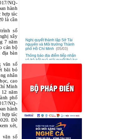
2017/NQ-
ban hành
c hợp tác
0 là cần
rình số
nghị xây
Nghị quyết thành lập Sở Tài
■
nguyên và Môi trường Thành
ng 7 năm
phố Hồ Chí Minh
(05/03)
o cán bộ
Thông báo địa điểm tiếp nhận
n địa bàn
■
và trả kết quả giải quyết thủ tục
hành chính của Sở Tài nguyên
 văn số
và Môi trường
(05/03)
t bãi bỏ
Triển khai phong trào “Hãy trở
ồng nhân
■
thành Công dân số Thành phố
học, cao
Hồ Chí Minh - Kết nối nhanh
chóng giữa công dân và chính
Chí Minh
quyền” cho công chức, viên
g 12 năm
chức và người lao động
(20/01)
hành phố
Ban hành đơn giá bồi thường
2017/NQ-
■
vật nuôi trên địa bàn Thành phố
ban hành
Hồ Chí Minh
(13/01)
c hợp tác
Lấy ý kiến góp ý dự thảo Nghị
■
2020. Đề
quyết bãi bỏ Nghị quyết số
02/2017/NQ-HĐND ngày 06
xem xét,
tháng 7 năm 2017
(13/01)
 văn số