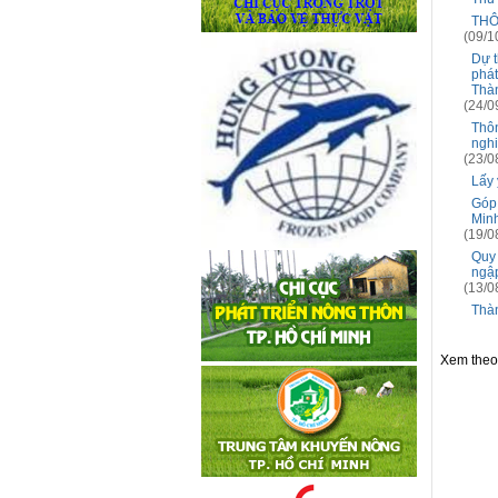
THÔN
(09/1
Dự t
phát
Thà
(24/0
Thôn
nghi
(23/0
Lấy 
Góp 
Min
(19/0
Quy 
ngập
(13/0
Thà
Xem the