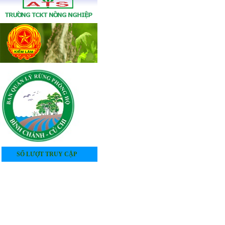
SỐ LƯỢT TRUY CẬP
4
0
5
1
8
1
0
3