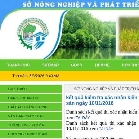
TRANG CHỦ
SITEMAP
GÓP Ý
LIÊN HỆ
HỘP THƯ
Thứ năm, 6/8/2026-9:43 AM
SỞ NÔNG NGHIỆP VÀ PHÁT TRIỂN
GIỚI THIỆU
kết quả kiểm tra xác nhận kiế
ĐẢNG - ĐOÀN THỂ
sản ngày 10/11/2016
CẢI CÁCH HÀNH CHÍNH
Danh sách kết quả thi xác nhận kiến
VĂN BẢN PHÁP LUẬT
xem
TẠI ĐÂY
Danh sách kết quả thi xác nhận 
THÔNG TIN - SỰ KIỆN
10/11/2016 xem
TẠI ĐÂY
CHƯƠNG TRÌNH ĐỀ ÁN
Số lượt người xem: 2912