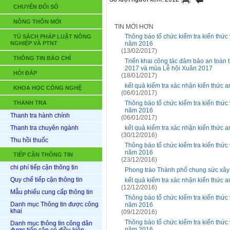
CHUYỂN ĐỔI SỐ
NÔNG THÔN MỚI
TIN MỚI HƠN
Thông báo tổ chức kiểm tra kiến thức
TỦ SÁCH PHÁP LUẬT NÔNG
NGHIỆP VÀ PTNT
năm 2016
(13/02/2017)
THÔNG TIN BÁO CHÍ
Triển khai công tác đảm bảo an toàn
2017 và mùa Lễ hội Xuân 2017
HỎI ĐÁP
(18/01/2017)
kết quả kiểm tra xác nhận kiến thức 
KHOA HỌC CÔNG NGHỆ
(06/01/2017)
THANH TRA
Thông báo tổ chức kiểm tra kiến thức
năm 2016
Thanh tra hành chính
(06/01/2017)
Thanh tra chuyên ngành
kết quả kiểm tra xác nhận kiến thức 
(30/12/2016)
Thu hồi thuốc
Thông báo tổ chức kiểm tra kiến thức
năm 2016
TIẾP CẬN THÔNG TIN
(23/12/2016)
chi phí tiếp cận thông tin
Phong trào Thành phố chung sức xây
Quy chế tiếp cận thông tin
kết quả kiểm tra xác nhận kiến thức 
(12/12/2016)
Mẫu phiếu cung cấp thông tin
Thông báo tổ chức kiểm tra kiến thức
Danh mục Thông tin được công
năm 2016
khai
(09/12/2016)
Thông báo tổ chức kiểm tra kiến thức
Danh mục thông tin công dân
năm 2016