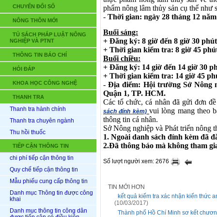
CHUYỂN ĐỔI SỐ
phẩm nông lâm thủy sản cụ thể như s
-
Thời gian: ngày 28 tháng 12 năm
NÔNG THÔN MỚI
Buổi sáng:
TỦ SÁCH PHÁP LUẬT NÔNG
+ Đăng ký: 8 giờ đến 8 giờ 30 phút
NGHIỆP VÀ PTNT
+ Thời gian kiểm tra: 8 giờ 45 phú
THÔNG TIN BÁO CHÍ
Buổi chiều:
+ Đăng ký: 14 giờ đến 14 giờ 30 ph
HỎI ĐÁP
+ Thời gian kiểm tra: 14 giờ 45 ph
KHOA HỌC CÔNG NGHỆ
-
Địa điểm: Hội trường Sở Nông 
Quận 1, TP. HCM.
THANH TRA
Các tổ chức, cá nhân đã gửi đơn đ
Thanh tra hành chính
vui lòng mang theo 
sách đính kèm)
thông tin cá nhân.
Thanh tra chuyên ngành
Sở Nông nghiệp và Phát triển nông t
Thu hồi thuốc
1.
Ngoài danh sách đính kèm đã đăn
2.Đã thông báo mà không tham gia t
TIẾP CẬN THÔNG TIN
chi phí tiếp cận thông tin
Số lượt người xem: 2676
Quy chế tiếp cận thông tin
Mẫu phiếu cung cấp thông tin
TIN MỚI HƠN
Danh mục Thông tin được công
kết quả kiểm tra xác nhận kiến thức 
khai
(10/03/2017)
Danh mục thông tin công dân
Thành phố Hồ Chí Minh sơ kết chươn