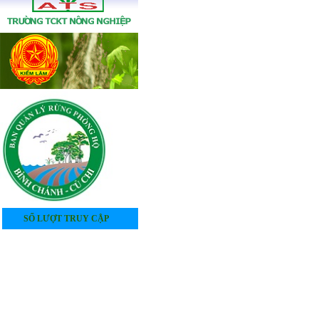
SỐ LƯỢT TRUY CẬP
4
0
5
3
4
4
7
0