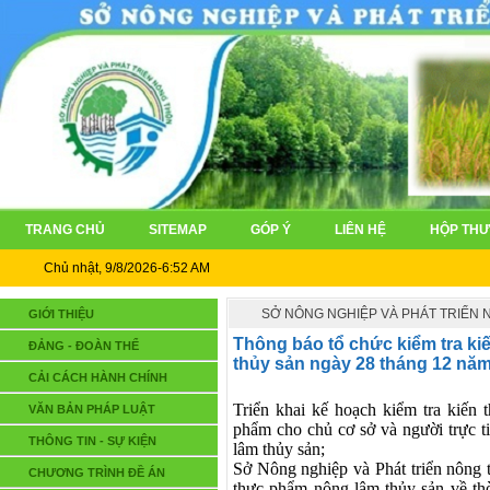
TRANG CHỦ
SITEMAP
GÓP Ý
LIÊN HỆ
HỘP THƯ
Chủ nhật, 9/8/2026-6:52 AM
SỞ NÔNG NGHIỆP VÀ PHÁT TRIỂN
GIỚI THIỆU
Thông báo tổ chức kiểm tra ki
ĐẢNG - ĐOÀN THỂ
thủy sản ngày 28 tháng 12 nă
CẢI CÁCH HÀNH CHÍNH
Triển khai kế hoạch kiểm tra kiến 
VĂN BẢN PHÁP LUẬT
phẩm cho chủ cơ sở và người trực t
THÔNG TIN - SỰ KIỆN
lâm thủy sản;
Sở Nông nghiệp và Phát triển nông 
CHƯƠNG TRÌNH ĐỀ ÁN
thực phẩm nông lâm thủy sản về thờ