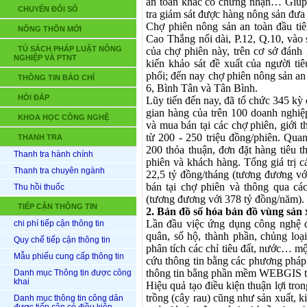
an toàn khác có chứng nhận… Giúp 
CHUYỂN ĐỔI SỐ
tra giám sát được hàng nông sản đưa 
Chợ phiên nông sản an toàn đầu tiê
NÔNG THÔN MỚI
Cao Thắng nối dài, P.12, Q.10, vào
TỦ SÁCH PHÁP LUẬT NÔNG
của chợ phiên này, trên cơ sở đánh 
NGHIỆP VÀ PTNT
kiến khảo sát đề xuất của người ti
phối; đến nay chợ phiên nông sản an t
THÔNG TIN BÁO CHÍ
6, Bình Tân và Tân Bình.
HỎI ĐÁP
Lũy tiến đến nay,
đã tổ chức
345
kỳ 
gian hàng
của trên 100 doanh nghiệp
KHOA HỌC CÔNG NGHỆ
và mua bán tại các chợ phiên, giới 
từ 200 - 250 triệu đồng/phiên. Qua
THANH TRA
200 thỏa thuận, đơn đặt hàng tiêu 
Thanh tra hành chính
phiên và khách hàng. Tổng giá trị 
Thanh tra chuyên ngành
22,5 tỷ đồng/tháng (tương đương vớ
bán tại chợ phiên và thông qua cá
Thu hồi thuốc
(tương đương với 378 tỷ đồng/năm).
TIẾP CẬN THÔNG TIN
2. Bản đồ số hóa bản đồ vùng sản 
Lần đầu việc ứng dụng công nghệ để
chi phí tiếp cận thông tin
quân, số hộ, thành phần, chủng loạ
Quy chế tiếp cận thông tin
phân tích các chỉ tiêu đất, nước…
một
Mẫu phiếu cung cấp thông tin
cứu thông tin bằng các phương pháp
thông tin bằng phần mềm WEBGIS t
Danh mục Thông tin được công
khai
Hiệu quả t
ạo điều kiện thuận lợi tro
trồng (cây rau) cũng như sản xuất, 
Danh mục thông tin công dân