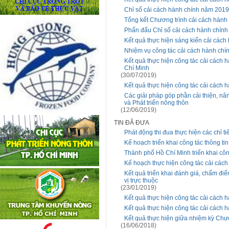
Chỉ số cải cách hành chính năm 2019
Tổng kết Chương trình cải cách hành
Phấn đấu Chỉ số cải cách hành chính 
Kết quả thực hiện sáng kiến cải các
Nhiệm vụ công tác cải cách hành chí
Kết quả thực hiện công tác cải cách 
Chí Minh
(30/07/2019)
Kết quả thực hiện công tác cải cách
Các giải pháp góp phần cải thiện, nâ
và Phát triển nông thôn
(12/06/2019)
TIN ĐÃ ĐƯA
Phát động thi đua thực hiện các chỉ 
Kế hoạch triển khai công tác thông ti
Thành phố Hồ Chí Minh triển khai cô
Kế hoạch thực hiện công tác cải các
Kết quả triển khai đánh giá, chấm đi
vị trực thuộc
(23/01/2019)
Kết quả thực hiện công tác cải cách
Kết quả thực hiện công tác cải cách
Kết quả thực hiện giữa nhiệm kỳ Chươ
(16/06/2018)