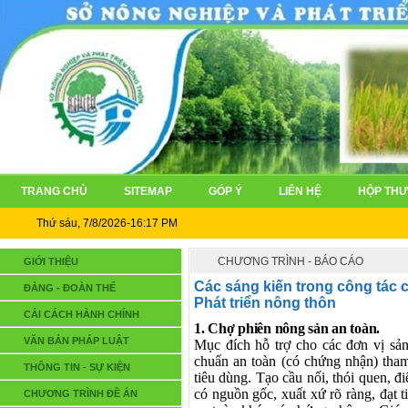
TRANG CHỦ
SITEMAP
GÓP Ý
LIÊN HỆ
HỘP THƯ
Thứ sáu, 7/8/2026-16:17 PM
CHƯƠNG TRÌNH - BÁO CÁO
GIỚI THIỆU
Các sáng kiến trong công tác 
ĐẢNG - ĐOÀN THỂ
Phát triển nông thôn
CẢI CÁCH HÀNH CHÍNH
1. Chợ phiên nông sản an toàn.
VĂN BẢN PHÁP LUẬT
Mục đích hỗ trợ cho các đơn vị sản
chuẩn an toàn (có chứng nhận) tham
THÔNG TIN - SỰ KIỆN
tiêu dùng. Tạo cầu nối, thói quen, 
có nguồn gốc, xuất xứ rõ ràng, đạt
CHƯƠNG TRÌNH ĐỀ ÁN