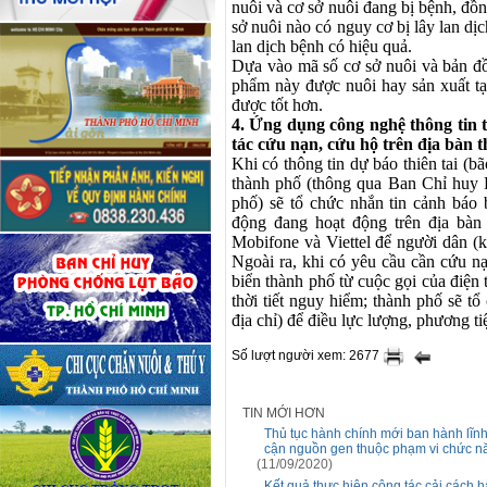
nuôi và cơ sở nuôi đang bị bệnh, đồ
sở nuôi nào có nguy cơ bị lây lan dị
lan dịch bệnh có hiệu quả.
Dựa vào mã số cơ sở nuôi và bản đồ
phẩm này được nuôi hay sản xuất tạ
được tốt hơn.
4. Ứng dụng công nghệ thông tin t
tác cứu nạn, cứu hộ trên địa bàn 
Khi có thông tin dự báo thiên tai (bã
thành phố (thông qua Ban Chỉ huy 
phố) sẽ tổ chức nhắn tin cảnh báo 
động đang hoạt động trên địa bàn
Mobifone và Viettel để người dân (
Ngoài ra, khi có yêu cầu cần cứu nạ
biển thành phố từ cuộc gọi của điện 
thời tiết nguy hiểm; thành phố sẽ tổ 
địa chỉ) để điều lực lượng, phương ti
Số lượt người xem: 2677
TIN MỚI HƠN
Thủ tục hành chính mới ban hành lĩnh
cận nguồn gen thuộc phạm vi chức n
(11/09/2020)
Kết quả thực hiện công tác cải cách