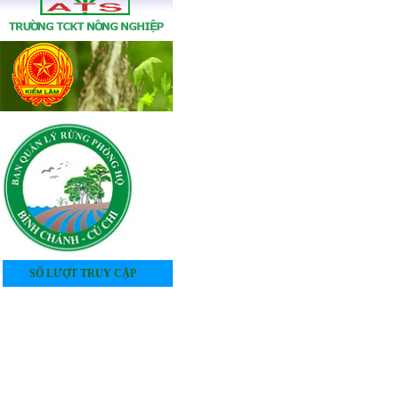
SỐ LƯỢT TRUY CẬP
4
0
5
2
5
5
1
5