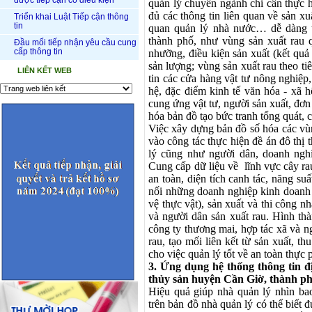
được tiếp cận có điều kiện
quản lý chuyên ngành chỉ cần thực h
đủ các thông tin liên quan về sản xu
Triển khai Luật Tiếp cận thông
tin
quan quản lý nhà nước… dễ dàng tì
thành phố, như vùng sản xuất rau q
Đầu mối tiếp nhận yêu cầu cung
cấp thông tin
nhưỡng, điều kiện sản xuất (kết quả 
sản lượng; vùng sản xuất rau theo 
LIÊN KẾT WEB
tin các cửa hàng vật tư nông nghiệp,
hệ, đặc điểm kinh tế văn hóa - xã h
cung ứng vật tư, người sản xuất, đơn
hóa bản đồ tạo bức tranh tổng quát, c
Việc xây dựng bản đồ số hóa các vùn
vào công tác thực hiện đề án đô thị 
lý cũng như người dân, doanh nghi
Cung cấp dữ liệu về lĩnh vực cây ra
an toàn, diện tích canh tác, năng s
nối những doanh nghiệp kinh doanh 
vệ thực vật), sản xuất và thi công n
và người dân sản xuất rau. Hình thà
công ty thương mai, hợp tác xã và n
rau, tạo mối liên kết từ sản xuất, t
cho việc quản lý tốt về an toàn thực
3. Ứng dụng hệ thống thông tin đ
thủy sản huyện Cần Giờ, thành p
Hiệu quả giúp nhà quản lý nhìn bao
trên bản đồ nhà quản lý có thể biết