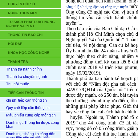
động liên quan đến kinh doanh, ông đ
CHUYỂN ĐỔI SỐ
mức 
nâng tỉ lệ sử dụng dịch vụ công trực tuyến
Ông cũng đề nghị các đơn vị trên
NÔNG THÔN MỚI
thông tin vào cải cách hành chín
TỦ SÁCH PHÁP LUẬT NÔNG
tuyến”...
NGHIỆP VÀ PTNT
Theo báo cáo của Ban Chỉ đạo Cải c
thành phố Hồ Chí Minh chọn chủ đề
THÔNG TIN BÁO CHÍ
Nghị quyết 54 của Quốc hội”
. Thành
HỎI ĐÁP
chỉ tiêu, 44 nội dung. C
ăn cứ kế hoạ
Ủy ban nhân dân
24 q
uận
-
h
uyện
đã
KHOA HỌC CÔNG NGHỆ
thực hiện
theo chức năng, nhiệm 
phương; đồng thời ký cam kết 8 chỉ
THANH TRA
chính
năm 2018 và triển khai phươ
Thanh tra hành chính
ngày 19/02/2019
)
.
Thanh tra chuyên ngành
Thành phố đã ban hành kế hoạch ph
với chủ đề “Năm đột phá cải cách 
Thu hồi thuốc
54/2017/QH14 của Quốc hội” trên đị
TIẾP CẬN THÔNG TIN
được đẩy mạnh,
có 250 tin, bài tuyê
theo hướng nêu những ưu điểm, tồn t
chi phí tiếp cận thông tin
những giải pháp khắc phục. Giới
th
Quy chế tiếp cận thông tin
hay về công tác cải cách hành chính 
Mẫu phiếu cung cấp thông tin
– huyện.
Ngoài ra, Thành phố tổ 
2019” cho 44
công trình, đề tài, t
Danh mục Thông tin được công
khai
vực
, trong đó có 05 công trình, giải
Công tác
c
ải cách
thủ tục hành chí
Danh mục thông tin công dân