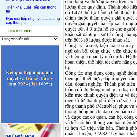
được tiếp cận có điều kiện
chủ động và
thường xuyên
trên các 
lượng theo quy định
. T
hành phố hiệ
Triển khai Luật Tiếp cận thông
tin
đó 1.473 thủ tục hành chính thuộc th
chính thuộc thẩm quyền giải quyết 
Đầu mối tiếp nhận yêu cầu cung
cấp thông tin
quyền giải quyết của cấp xã. Trong 
quyết trên 4,3 triệu hồ sơ
cho người 
LIÊN KẾT WEB
khảo sát đánh giá sự hài lòng của ng
trên 80% số lượng được khảo sát.
Công tác rà soát,
kiện toàn bộ máy 
ngũ cán bộ, công chức, viên chức
t
và hiệu quả quản lý nhà nước. Hệ t
hoàn thiện, thể hiện tốt chức năng 
trị
.
Công tác ứ
ng dụng công nghệ thông 
hiệu quả thiết thực, đáp ứng yêu cầu
dân, doanh nghiệp
.
Thành phố
triển
thành đô thị thông minh giai đoạn 
kiến trúc chính quyền điện tử và
ti
điện tử từ thành phố đến cơ sở. C
rộng thành phố (MetroNet) phục vụ vi
thống thông tin chỉ đạo điều hành cá
và được các cơ quan, cán bộ, công 
và kết nối liên thông văn bản điện tử
tử hơn 4,3 triệu văn bản. Thành ph
quận - huyện; 322/322 Ủy ban nhân 