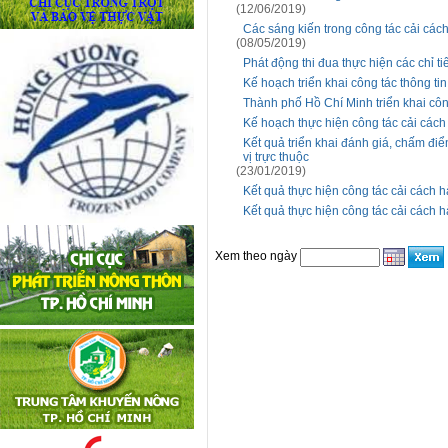
(12/06/2019)
Các sáng kiến trong công tác cải các
(08/05/2019)
Phát động thi đua thực hiện các chỉ 
Kế hoạch triển khai công tác thông ti
Thành phố Hồ Chí Minh triển khai cô
Kế hoạch thực hiện công tác cải các
Kết quả triển khai đánh giá, chấm đi
vị trực thuộc
(23/01/2019)
Kết quả thực hiện công tác cải cách
Kết quả thực hiện công tác cải cách
Xem theo ngày