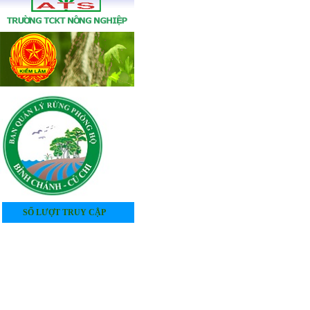
SỐ LƯỢT TRUY CẬP
4
0
5
2
6
9
2
7