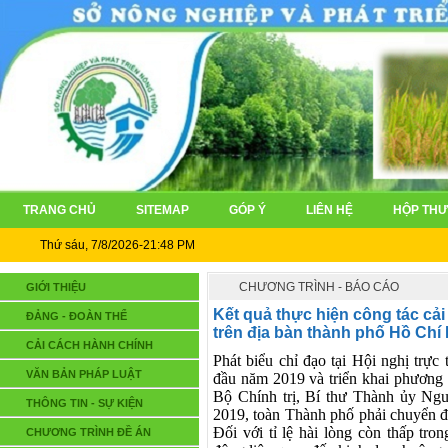
TRANG CHỦ
SITEMAP
GÓP Ý
LIÊN HỆ
HỘP THƯ
Thứ sáu, 7/8/2026-21:48 PM
CHƯƠNG TRÌNH - BÁO CÁO
GIỚI THIỆU
Kết quả thực hiện công tác cả
ĐẢNG - ĐOÀN THỂ
trên địa bàn thành phố Hồ Chí
CẢI CÁCH HÀNH CHÍNH
Phát biểu chỉ đạo tại
Hội
nghị trực 
VĂN BẢN PHÁP LUẬT
đầu năm 2019 và triển khai phương
Bộ Chính trị, Bí thư Thành ủy N
THÔNG TIN - SỰ KIỆN
2019, toàn Thành phố phải chuyển độ
Đối với tỉ lệ hài lòng còn thấp tro
CHƯƠNG TRÌNH ĐỀ ÁN