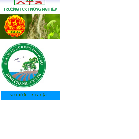
SỐ LƯỢT TRUY CẬP
4
0
5
3
9
7
8
3