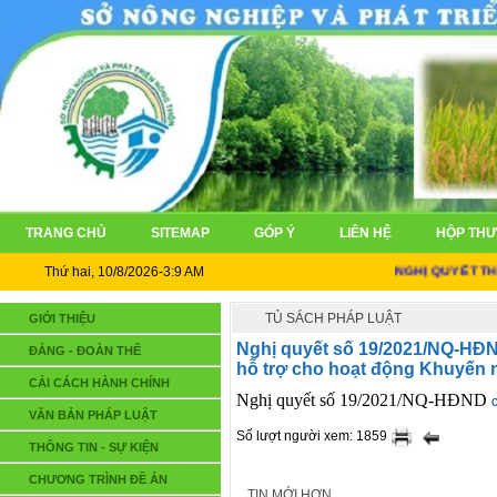
TRANG CHỦ
SITEMAP
GÓP Ý
LIÊN HỆ
HỘP THƯ
Thứ hai, 10/8/2026-3:9 AM
NGHỊ QUYẾT THÀNH
TỦ SÁCH PHÁP LUẬT
GIỚI THIỆU
Nghị quyết số 19/2021/NQ-HĐN
ĐẢNG - ĐOÀN THỂ
hỗ trợ cho hoạt động Khuyến 
CẢI CÁCH HÀNH CHÍNH
Nghị quyết số 19/2021/NQ-HĐND
c
VĂN BẢN PHÁP LUẬT
Số lượt người xem: 1859
THÔNG TIN - SỰ KIỆN
CHƯƠNG TRÌNH ĐỀ ÁN
TIN MỚI HƠN