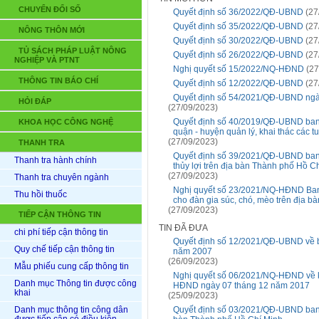
CHUYỂN ĐỔI SỐ
Quyết định số 36/2022/QĐ-UBND
(27
Quyết định số 35/2022/QĐ-UBND
(27
NÔNG THÔN MỚI
Quyết định số 30/2022/QĐ-UBND
(27
TỦ SÁCH PHÁP LUẬT NÔNG
Quyết định số 26/2022/QĐ-UBND
(27
NGHIỆP VÀ PTNT
Nghị quyết số 15/2022/NQ-HĐND
(27
THÔNG TIN BÁO CHÍ
Quyết định số 12/2022/QĐ-UBND
(27
Quyết định số 54/2021/QĐ-UBND ngà
HỎI ĐÁP
(27/09/2023)
Quyết định số 40/2019/QĐ-UBND ban
KHOA HỌC CÔNG NGHỆ
quận - huyện quản lý, khai thác các 
(27/09/2023)
THANH TRA
Quyết định số 39/2021/QĐ-UBND ban h
Thanh tra hành chính
thủy lợi trên địa bàn Thành phố Hồ C
(27/09/2023)
Thanh tra chuyên ngành
Nghị quyết số 23/2021/NQ-HĐND Ban h
Thu hồi thuốc
cho đàn gia súc, chó, mèo trên địa 
(27/09/2023)
TIẾP CẬN THÔNG TIN
TIN ĐÃ ĐƯA
chi phí tiếp cận thông tin
Quyết định số 12/2021/QĐ-UBND về 
Quy chế tiếp cận thông tin
năm 2007
(26/09/2023)
Mẫu phiếu cung cấp thông tin
Nghị quyết số 06/2021/NQ-HĐND về ké
Danh mục Thông tin được công
HĐND ngày 07 tháng 12 năm 2017
khai
(25/09/2023)
Danh mục thông tin công dân
Quyết định số 03/2021/QĐ-UBND ban h