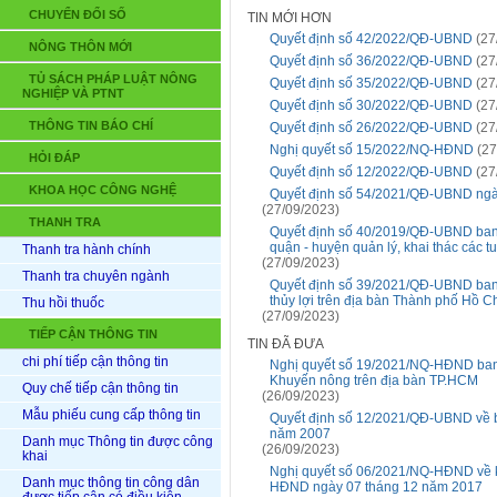
CHUYỂN ĐỔI SỐ
TIN MỚI HƠN
Quyết định số 42/2022/QĐ-UBND
(27
NÔNG THÔN MỚI
Quyết định số 36/2022/QĐ-UBND
(27
TỦ SÁCH PHÁP LUẬT NÔNG
Quyết định số 35/2022/QĐ-UBND
(27
NGHIỆP VÀ PTNT
Quyết định số 30/2022/QĐ-UBND
(27
THÔNG TIN BÁO CHÍ
Quyết định số 26/2022/QĐ-UBND
(27
Nghị quyết số 15/2022/NQ-HĐND
(27
HỎI ĐÁP
Quyết định số 12/2022/QĐ-UBND
(27
KHOA HỌC CÔNG NGHỆ
Quyết định số 54/2021/QĐ-UBND ngà
(27/09/2023)
THANH TRA
Quyết định số 40/2019/QĐ-UBND ban
quận - huyện quản lý, khai thác các 
Thanh tra hành chính
(27/09/2023)
Thanh tra chuyên ngành
Quyết định số 39/2021/QĐ-UBND ban h
thủy lợi trên địa bàn Thành phố Hồ C
Thu hồi thuốc
(27/09/2023)
TIẾP CẬN THÔNG TIN
TIN ĐÃ ĐƯA
chi phí tiếp cận thông tin
Nghị quyết số 19/2021/NQ-HĐND ban 
Khuyến nông trên địa bàn TP.HCM
Quy chế tiếp cận thông tin
(26/09/2023)
Mẫu phiếu cung cấp thông tin
Quyết định số 12/2021/QĐ-UBND về 
năm 2007
Danh mục Thông tin được công
(26/09/2023)
khai
Nghị quyết số 06/2021/NQ-HĐND về ké
Danh mục thông tin công dân
HĐND ngày 07 tháng 12 năm 2017