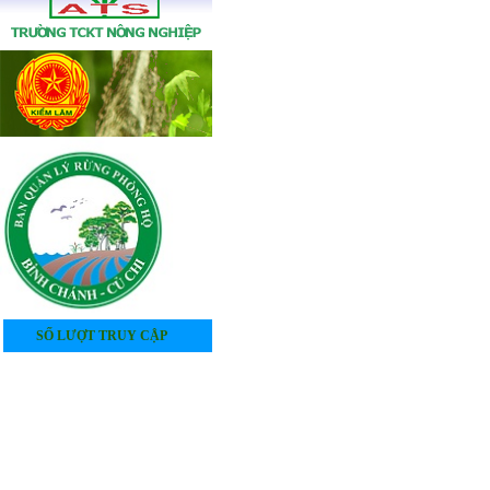
SỐ LƯỢT TRUY CẬP
4
0
5
3
0
7
3
4