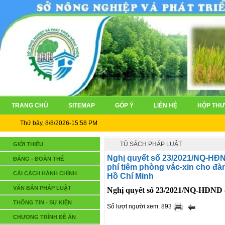
TRANG CHỦ
SITEMAP
GÓP Ý
LIÊN HỆ
HỘP THƯ
Thứ bảy, 8/8/2026-15:58 PM
TỦ SÁCH PHÁP LUẬT
GIỚI THIỆU
Nghị quyết số 23/2021/NQ-HĐN
ĐẢNG - ĐOÀN THỂ
phí tiêm phòng vắc-xin cho đà
CẢI CÁCH HÀNH CHÍNH
Hồ Chí Minh
VĂN BẢN PHÁP LUẬT
Nghị quyết số 23/2021/NQ-HĐND
THÔNG TIN - SỰ KIỆN
Số lượt người xem: 893
CHƯƠNG TRÌNH ĐỀ ÁN