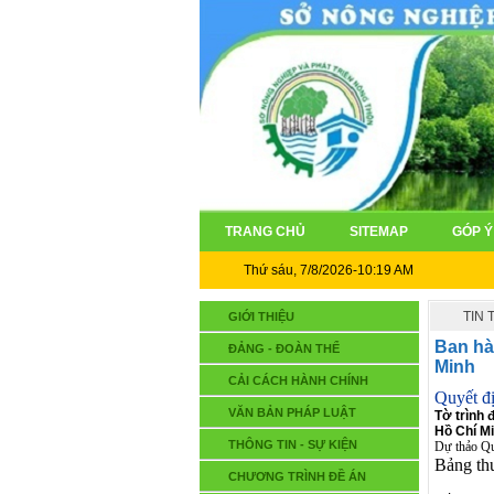
TRANG CHỦ
SITEMAP
GÓP Ý
Thứ sáu, 7/8/2026-10:19 AM
TIN
GIỚI THIỆU
Ban hà
ĐẢNG - ĐOÀN THỂ
Minh
CẢI CÁCH HÀNH CHÍNH
Quyết đ
VĂN BẢN PHÁP LUẬT
Tờ trình 
Hồ Chí M
THÔNG TIN - SỰ KIỆN
Dự thảo Qu
Bảng th
CHƯƠNG TRÌNH ĐỀ ÁN