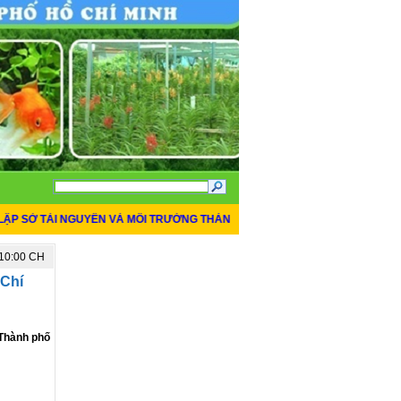
SỞ TÀI NGUYÊN VÀ MÔI TRƯỜNG THÀNH PHỐ HỒ CHÍ MINH
*
THÔNG BÁO Đ
:10:00 CH
TIN MỚI NHẤT
 Chí
 Thành phố