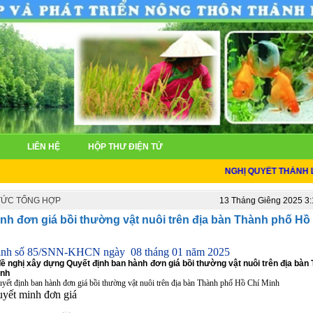
LIÊN HỆ
HỘP THƯ ĐIỆN TỬ
NGHỊ QUYẾT THÀNH LẬP 
 TỨC TỔNG HỢP
13 Tháng Giêng 2025 3
nh đơn giá bồi thường vật nuôi trên địa bàn Thành phố Hồ
ịnh số 85/SNN-KHCN ngày 08 tháng 01 năm 2025
đề nghị xây dựng
Quyết định ban hành đơn giá bồi thường vật nuôi trên địa bàn
inh
yết định ban hành đơn giá bồi thường vật nuôi trên địa bàn Thành phố Hồ Chí Minh
uyết minh đơn giá