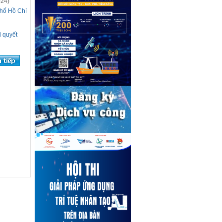
024)
phố Hồ Chí
i quyết