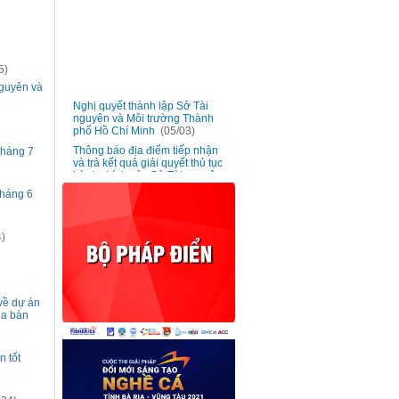
5)
nguyên và
Nghị quyết thành lập Sở Tài
■
nguyên và Môi trường Thành
phố Hồ Chí Minh
(05/03)
Thông báo địa điểm tiếp nhận
tháng 7
■
và trả kết quả giải quyết thủ tục
hành chính của Sở Tài nguyên
và Môi trường
(05/03)
tháng 6
Triển khai phong trào “Hãy trở
■
thành Công dân số Thành phố
Hồ Chí Minh - Kết nối nhanh
)
chóng giữa công dân và chính
quyền” cho công chức, viên
chức và người lao động
(20/01)
Ban hành đơn giá bồi thường
■
vật nuôi trên địa bàn Thành phố
về dự án
Hồ Chí Minh
(13/01)
ịa bàn
Lấy ý kiến góp ý dự thảo Nghị
■
quyết bãi bỏ Nghị quyết số
02/2017/NQ-HĐND ngày 06
 tốt
tháng 7 năm 2017
(13/01)