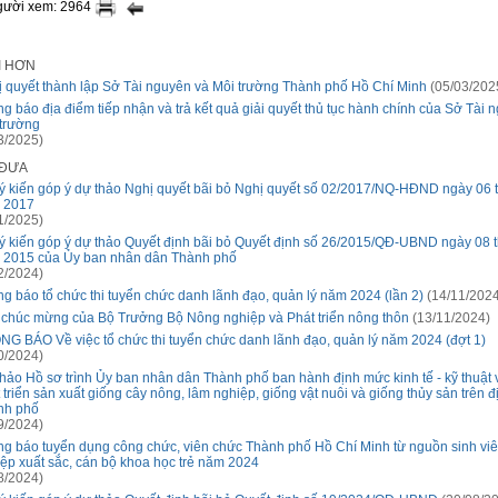
người xem: 2964
I HƠN
 quyết thành lập Sở Tài nguyên và Môi trường Thành phố Hồ Chí Minh
(05/03/202
g báo địa điểm tiếp nhận và trả kết quả giải quyết thủ tục hành chính của Sở Tài 
trường
3/2025)
 ĐƯA
ý kiến góp ý dự thảo Nghị quyết bãi bỏ Nghị quyết số 02/2017/NQ-HĐND ngày 06 
 2017
1/2025)
ý kiến góp ý dự thảo Quyết định bãi bỏ Quyết định số 26/2015/QĐ-UBND ngày 08 
 2015 của Ủy ban nhân dân Thành phố
2/2024)
g báo tổ chức thi tuyển chức danh lãnh đạo, quản lý năm 2024 (lần 2)
(14/11/2024
chúc mừng của Bộ Trưởng Bộ Nông nghiệp và Phát triển nông thôn
(13/11/2024)
G BÁO Về việc tổ chức thi tuyển chức danh lãnh đạo, quản lý năm 2024 (đợt 1)
0/2024)
hảo Hồ sơ trình Ủy ban nhân dân Thành phố ban hành định mức kinh tế - kỹ thuật 
 triển sản xuất giống cây nông, lâm nghiệp, giống vật nuôi và giống thủy sản trên đ
nh phố
9/2024)
g báo tuyển dụng công chức, viên chức Thành phố Hồ Chí Minh từ nguồn sinh viên
ệp xuất sắc, cán bộ khoa học trẻ năm 2024
8/2024)