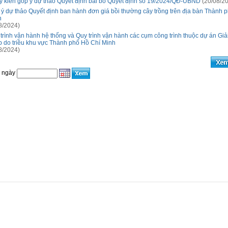
ý kiến góp ý dự thảo Quyết định bãi bỏ Quyết định số 19/2024/QĐ-UBND
(20/08/2
ý dự thảo Quyết định ban hành đơn giá bồi thường cây trồng trên địa bàn Thành 
h
8/2024)
trình vận hành hệ thống và Quy trình vận hành các cụm công trình thuộc dự án Giả
 do triều khu vực Thành phố Hồ Chí Minh
8/2024)
o ngày