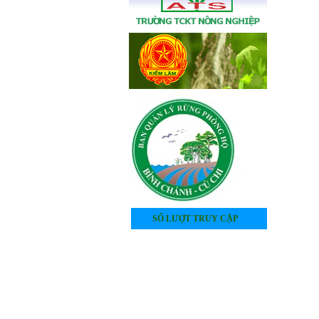
SỐ LƯỢT TRUY CẬP
4
0
5
2
4
0
0
4