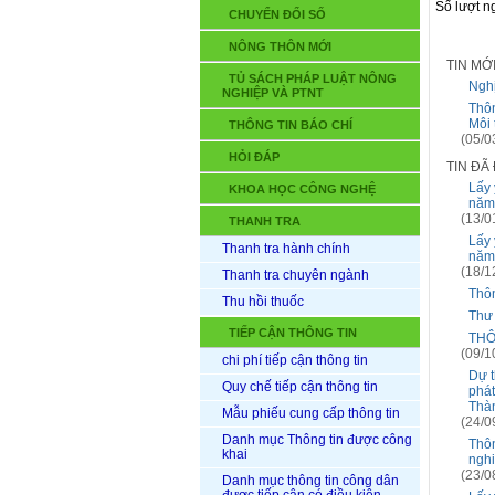
Số lượt 
CHUYỂN ĐỔI SỐ
NÔNG THÔN MỚI
TIN MỚ
TỦ SÁCH PHÁP LUẬT NÔNG
Nghị
NGHIỆP VÀ PTNT
Thôn
Môi 
THÔNG TIN BÁO CHÍ
(05/0
HỎI ĐÁP
TIN ĐÃ
Lấy 
KHOA HỌC CÔNG NGHỆ
năm
(13/0
THANH TRA
Lấy 
Thanh tra hành chính
năm
(18/1
Thanh tra chuyên ngành
Thôn
Thu hồi thuốc
Thư 
TIẾP CẬN THÔNG TIN
THÔN
(09/1
chi phí tiếp cận thông tin
Dự t
Quy chế tiếp cận thông tin
phát
Thà
Mẫu phiếu cung cấp thông tin
(24/0
Danh mục Thông tin được công
Thôn
khai
nghi
(23/0
Danh mục thông tin công dân