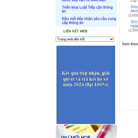
được tiếp cận có điều kiện
Lấy 
Góp 
Triển khai Luật Tiếp cận thông
Min
tin
(19/0
Đầu mối tiếp nhận yêu cầu cung
Quy 
cấp thông tin
ngập
(13/0
LIÊN KẾT WEB
Xem the