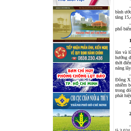
bình ước
tăng 15,
phổ biế
lùn và l
hướng d
thời điể
năng lây
Đông Xu
nhiễm b
trong đó
phát hiệ
là 3.024