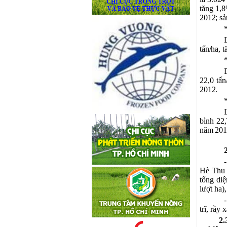
tăng 1,
2012; s
tấn/ha, 
22,0 tấ
2012.
bình 22,
năm 201
Hè Thu 
tổng diệ
lượt ha)
trĩ, rầy
2.