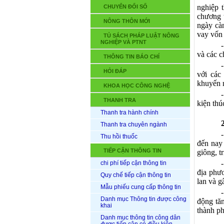
nghiệp 
CHUYỂN ĐỔI SỐ
chương t
NÔNG THÔN MỚI
ngày càn
vay vốn
TỦ SÁCH PHÁP LUẬT NÔNG
NGHIỆP VÀ PTNT
và các c
THÔNG TIN BÁO CHÍ
HỎI ĐÁP
với các
khuyến n
KHOA HỌC CÔNG NGHỆ
THANH TRA
kiện thú
Thanh tra hành chính
Thanh tra chuyên ngành
Thu hồi thuốc
đến nay 
TIẾP CẬN THÔNG TIN
giông, t
chi phí tiếp cận thông tin
địa phư
Quy chế tiếp cận thông tin
lan và gâ
Mẫu phiếu cung cấp thông tin
Danh mục Thông tin được công
động tă
khai
thành ph
Danh mục thông tin công dân