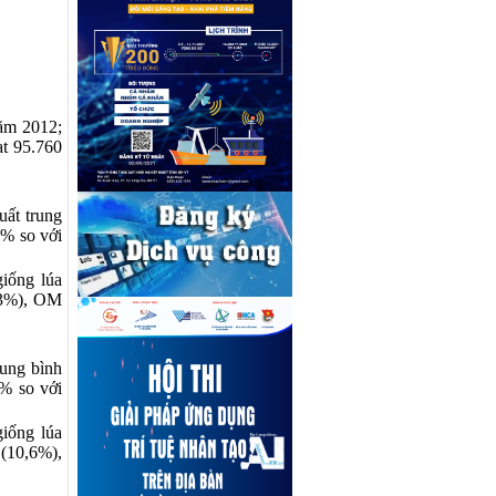
năm 2012;
ạt 95.760
uất trung
2% so với
iống lúa
,3%), OM
rung bình
9% so với
giống lúa
(10,6%),