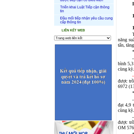
được tiếp cận có điều kiện
Triển khai Luật Tiếp cận thông
tin
Đầu mối tiếp nhận yêu cầu cung
cấp thông tin
LIÊN KẾT WEB
năng suấ
tấn, tăn
bình 5,3
cùng kỳ
được tr
6972 (1
đạt 4,9 
cùng kỳ
được tr
OM 576 