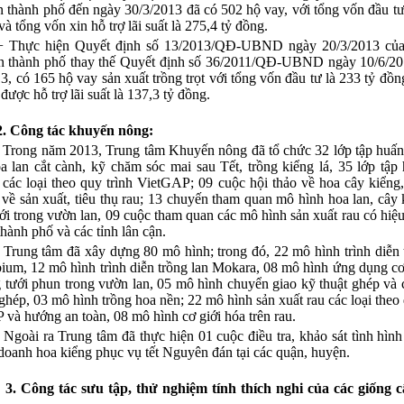
 thành phố đến ngày 30/3/2013 đã có 502 hộ vay, với tổng vốn đầu tư
và tổng vốn xin hỗ trợ lãi suất là 275,4 tỷ đồng.
+ Thực hiện Quyết định số 13/2013/QĐ-UBND ngày 20/3/2013 củ
n thành phố thay thế Quyết định số 36/2011/QĐ-UBND ngày 10/6/201
, có 165 hộ vay sản xuất trồng trọt với tổng vốn đầu tư là 233 tỷ đồn
được hỗ trợ lãi suất là 137,3 tỷ đồng.
2. Công tác khuyến nông:
- Trong năm 2013, Trung tâm Khuyến nông đã tổ chức 32 lớp tập huấn
a lan cắt cành, kỹ chăm sóc mai sau Tết, trồng kiểng lá, 35 lớp tập
 các loại theo quy trình VietGAP; 09 cuộc hội thảo về hoa cây kiểng
 về sản xuất, tiêu thụ rau; 13 chuyến tham quan mô hình hoa lan, cây 
ới trong vườn lan, 09 cuộc tham quan các mô hình sản xuất rau có hiệu
thành phố và các tỉnh lân cận.
- Trung tâm đã xây dựng 80 mô hình; trong đó, 22 mô hình trình diễn 
um, 12 mô hình trình diễn trồng lan Mokara, 08 mô hình ứng dụng cơ
 tưới phun trong vườn lan, 05 mô hình chuyển giao kỹ thuật ghép và
ghép, 03 mô hình trồng hoa nền; 22 mô hình sản xuất rau các loại theo 
và hướng an toàn, 08 mô hình cơ giới hóa trên rau.
- Ngoài ra Trung tâm đã thực hiện 01 cuộc điều tra, khảo sát tình hình
doanh hoa kiểng phục vụ tết Nguyên đán tại các quận, huyện.
g tác sưu tập, thử nghiệm tính thích nghi của các giống c