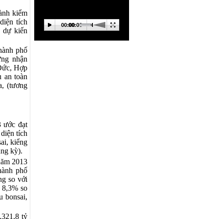
hành kiểm
diện tích
00:00
00:00
g dự kiến
thành phố
ứng nhận
 Đức, Hợp
u an toàn
a, (tương
3 ước đạt
diện tích
ai, kiểng
ùng kỳ).
 năm 2013
thành phố
ng so với
g 8,3% so
u bonsai,
.321,8 tỷ