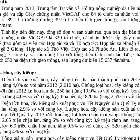
ốt)
:
- Trong năm 2013, Trung tâm Tư vấn và Hỗ trợ nông nghiệp đã tiến 
nh giá và cấp Giấy chứng nhận VietGAP cho
84 tổ chức cá nhân với 
c là 89,1 ha (tương đương 397,6 ha diện tích gieo trồng); sản lượn
ấn/năm
.
- Tính lũy tiến đến nay, tổng số đơn vị sản xuất rau, quả trên địa bàn 
 chứng nhận VietGAP là 329 tổ chức, cá nhân được cấp giấy ch
 (bao gồm xã viên các Hợp tác xã và Tổ hợp tác: Hợp tác xã Nhuận
Ngã 3 Giòng, Hợp tác xã Thỏ Việt, Hợp tác xã Phước An, Liên tổ ra
ng; 7 công ty và các nông hộ) với tổng diện tích canh tác 145,7 h
i 650 ha diện tích gieo trồng), sản lượng dự kiến 15.637 tấn/năm.
3. Hoa, cây kiểng:
- Diện tích sản xuất hoa, cây kiểng trên địa bàn thành phố năm 201
, tăng 4,0% so với năm 2012 (2.010 ha). Chủng loại hoa, cây kiểng có 
với năm 2012 là: hoa lan đạt 250 ha (tăng 19,0% so với cùng kỳ), bons
ha (tăng 4,0% so với cùng kỳ), hoa nền đạt 820 ha (tăng 2,5% so với c
- Diện tích hoa, cây kiểng sản xuất phục vụ Tết Nguyên đán Quý Tỵ
7 ha, tăng 2,9% so với cùng kỳ.
Lượng hoa, cây kiểng sản xuất tại 
 dịp Tết Quý Tỵ 2013 ước khoảng 1,4 triệu chậu mai vàng, không tă
 2,65 triệu chậu lan, tăng 6% so với cùng kỳ; 3,9 triệu cành lan, tăn
 kỳ; 6,9 triệu chậu hoa nền, tăng 9,5% so với cùng kỳ; 520 ngàn chậ
, tăng 4% so với cùng kỳ.
- Tổng giá trị sản lượng hoa, cây kiểng phục vụ Tết Quý Tỵ khoảng 1