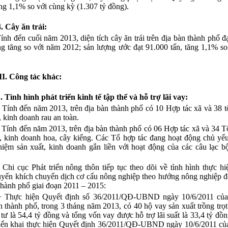
ng 1,1% so với cùng kỳ (1.307 tỷ đồng).
4. Cây ăn trái:
ính đến cuối năm 2013, diện tích cây ăn trái trên địa bàn thành phố đ
ng tăng so với năm 2012; sản lượng ước đạt 91.000 tấn, tăng 1,1% s
II. Công tác khác:
. Tình hình phát triển kinh tế tập thể và hỗ trợ lãi vay:
- Tính đến năm 2013, trên địa bàn thành phố có 10 Hợp tác xã và 38 t
, kinh doanh rau an toàn.
- Tính đến năm 2013, trên địa bàn thành phố có 06 Hợp tác xã và 34 T
, kinh doanh hoa, cây kiểng. Các Tổ hợp tác đang hoạt động chủ yếu
hiệm sản xuất, kinh doanh gắn liền với hoạt động của các câu lạc 
-
Chi cục Phát triển nông thôn tiếp tục theo dõi về tình hình thực h
yến khích chuyển dịch cơ cấu nông nghiệp theo hướng nông nghiệp đô
thành phố giai đoạn 2011 – 2015:
+ Thực hiện Quyết định số 36/2011/QĐ-UBND ngày 10/6/2011 củ
 thành phố, trong 3 tháng năm 2013, có 40 hộ vay sản xuất trồng trọt
tư là 54,4 tỷ đồng và tổng vốn vay được hỗ trợ lãi suất là 33,4 tỷ đồn
triển khai thực hiện Quyết định 36/2011/QĐ-UBND ngày 10/6/2011 c