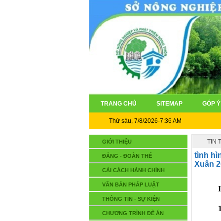
TRANG CHỦ
SITEMAP
GÓP Ý
Thứ sáu, 7/8/2026-7:36 AM
TIN
GIỚI THIỆU
tình h
ĐẢNG - ĐOÀN THỂ
Xuân 2
CẢI CÁCH HÀNH CHÍNH
VĂN BẢN PHÁP LUẬT
THÔNG TIN - SỰ KIỆN
CHƯƠNG TRÌNH ĐỀ ÁN