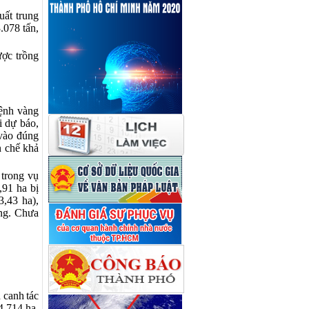
uất trung
.078 tấn,
ược trồng
bệnh vàng
i dự báo,
 vào đúng
n chế khả
 trong vụ
91 ha bị
3,43 ha),
ng.
Chưa
 canh tác
4.714
ha,