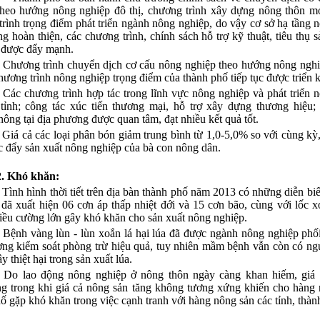
theo hướng nông nghiệp đô thị, chương trình xây dựng nông thôn m
rình trọng điểm phát triển ngành nông nghiệp, do vậy cơ sở hạ tầng 
g hoàn thiện, các chương trình, chính sách hỗ trợ kỹ thuật, tiêu thụ 
 được đẩy mạnh.
- Chương trình chuyển dịch cơ cấu nông nghiệp theo hướng nông nghi
hương trình nông nghiệp trọng điểm của thành phố tiếp tục được triển k
- Các chương trình hợp tác trong lĩnh vực nông nghiệp và phát triển 
 tỉnh; công tác xúc tiến thương mại, hỗ trợ xây dựng thương hiệu;
ông tại địa phương được quan tâm, đạt nhiều kết quả tốt.
- Giá cả các loại phân bón giảm trung bình từ 1,0-5,0% so với cùng kỳ,
c đẩy sản xuất nông nghiệp của bà con nông dân.
2. Khó khăn:
- Tình hình thời tiết trên địa bàn thành phố năm 2013 có những diễn biến
đã xuất hiện 06 cơn áp thấp nhiệt đới và 15 cơn bão, cùng với lốc 
riều cường lớn gây khó khăn cho sản xuất nông nghiệp.
- Bệnh vàng lùn - lùn xoắn lá hại lúa đã được ngành nông nghiệp phố
ơng kiểm soát phòng trừ hiệu quả, tuy nhiên mầm bệnh vẫn còn có ng
y thiệt hại trong sản xuất lúa.
- Do lao động nông nghiệp ở nông thôn ngày càng khan hiếm, giá 
ng trong khi giá cả nông sản tăng không tương xứng khiến cho hàng
ố gặp khó khăn trong việc cạnh tranh với hàng nông sản các tỉnh, thàn