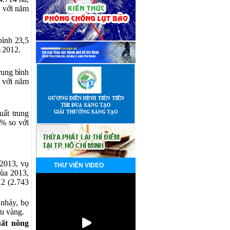
o với năm
bình 23,5
m 2012.
rung bình
o với năm
uất trung
4% so với
2013, vụ
THƯ VIỆN VIDEO
Mùa 2013,
12 (2.743
ọ nhảy, bọ
ơu vàng.
uất nông