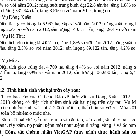
8% so với năm 2012;
năng suất trung bình đạt 22,8 tấn/ha, tăng 1,8% s
ản lượng
335.945
tấn, tăng 3,6% so với năm 2012, trong đó:
* Vụ Đông Xuân:
Diện tích gieo trồng là 5.963 ha, xấp xỉ với năm 2012; năng suất trung 
tăng 2,2% so với năm 2012; sản lượng 140.131 tấn, tăng 1,9% so với nă
* Vụ Hè Thu:
Diện tích gieo trồng là 4.051 ha, tăng 1,8% so với năm 2012; năng suất t
n/ha, tăng 2,3% so với năm 2012; sản lượng 89.122 tấn, tăng 4,2% s
* Vụ Mùa:
Diện tích gieo trồng đạt 4.700 ha, tăng 4,4% so với năm 2012;
năng s
7 tấn/ha, tăng 0,9% so với năm 2012; sản lượng 106.690 tấn,
tăng 5,
2.
2.2. Tình hình sinh vật hại trên cây rau:
- Theo báo cáo của Chi cục Bảo vệ thực vật, vụ Đông Xuân 2012 – 
2013 không có diện tích nhiễm sinh vật hại nặng trên cây rau. Vụ 
n tích nhiễm sinh vật hại là 2.065 lượt ha, thấp hơn so với vụ Mùa 20
, toàn bộ nhiễm ở mức nhẹ.
- Sinh vật hại chủ yếu trên rau là sâu ăn tạp, sâu xanh, sâu đục trái, b
 xanh, rầy xám, bọ phấn; bệnh thối nhũn,bệnh rỉ trắng, vàng lá và ốc bư
3. Công tác chứng nhận VietGAP (quy trình thực hành sản x