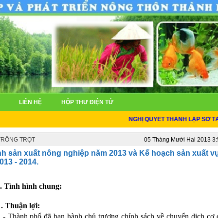
LIÊN HỆ
HỘP THƯ ĐIỆN TỬ
NGHỊ QUYẾT THÀNH LẬP SỞ TÀI NG
 TRỒNG TRỌT
05 Tháng Mười Hai 2013 3
ình sản xuất nông nghiệp năm 2013 và Kế hoạch sản xuất 
013 - 2014.
I. Tình hình chung:
1. Thuận lợi:
- Thành phố đã ban hành chủ trương chính sách về chuyển dịch cơ