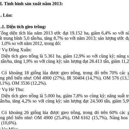
II. Tình hình sản xuất năm 2013:
1. Lúa:
1.1. Diện tích gieo trồng:
Tổng diện tích lúa năm 2013 ước đạt 19.152 ha, giảm 6,4% so với 
t trung bình 5,0 tấn/ha, tăng 8,7% so với năm 2013; sản lượng ước đ
g 1,0% so với năm 2012, trong đó:
* Vụ Đông Xuân:
- Diện tích gieo trồng là 5.361 ha, giảm 12,9% so với cùng kỳ; năng s
 tấn/ha, tăng 1,9% so với cùng kỳ; sản lượng đạt 28.413 tấn, giảm 11,
.
-
Có khoảng 18 giống lúa được gieo trồng, trong đó trên 70% các g
ồng phổ biến như: OM 4900 (27%), IR 50404 (14,7%), OM 576 (13
3,1%), OM 3536 (12,2%).
* Vụ Hè Thu:
- Diện tích gieo trồng là 5.000 ha, giảm 7,8% so cùng kỳ; năng suất t
tấn/ha, tăng 4,2% so với cùng kỳ; sản lượng đạt 24.500 tấn, giảm 5,
.
- Có khoảng 26 giống lúa được gieo trồng, trong đó trên 60% các 
ồng phổ biến như: OM 4900 (25,4%), OM 6162 (15,7%), Nàng hoa 
(10,6%).