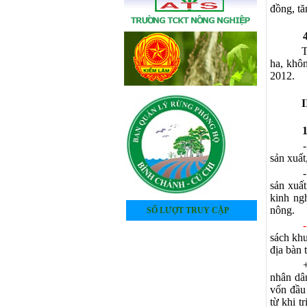
đồng, tă
T
ha, khô
2012.
I
1
sản xuất
sản xuất
kinh ng
nông.
SỐ LƯỢT TRUY CẬP
4
0
5
2
3
2
5
8
sách khu
địa bàn 
nhân dân
vốn đầu 
từ khi 