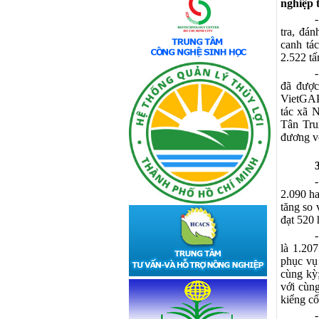
nghiệp t
tra, đá
canh tá
2.522 t
đã được
VietGAP
tác xã 
Tân Tru
đương vớ
2.090 ha
tăng so 
đạt 520 
là 1.20
phục vụ
cùng kỳ;
với cùng
kiểng cổ