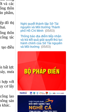
ới và các
nông thôn
sản phẩm,
Nghị quyết thành lập Sở Tài
ệp đô thị
■
nguyên và Môi trường Thành
hai.
phố Hồ Chí Minh
(05/03)
nông thôn
Thông báo địa điểm tiếp nhận
■
 công tác
và trả kết quả giải quyết thủ tục
hành chính của Sở Tài nguyên
và Môi trường
(05/03)
 tạo điều
Triển khai phong trào “Hãy trở
■
thành Công dân số Thành phố
Hồ Chí Minh - Kết nối nhanh
chóng giữa công dân và chính
quyền” cho công chức, viên
 bất lợi:
chức và người lao động
(20/01)
xoáy, mưa
Ban hành đơn giá bồi thường
■
vật nuôi trên địa bàn Thành phố
Hồ Chí Minh
(13/01)
i hợp với
Lấy ý kiến góp ý dự thảo Nghị
uy cơ lây
■
quyết bãi bỏ Nghị quyết số
02/2017/NQ-HĐND ngày 06
tháng 7 năm 2017
(13/01)
công lao
 nông sản
h khác.