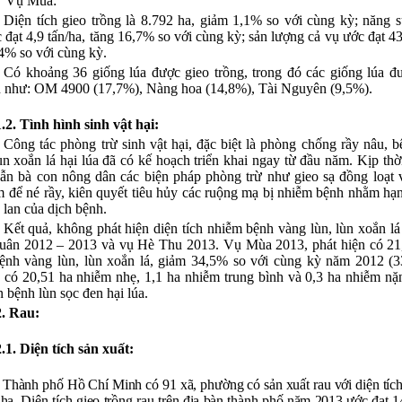
* Vụ Mùa:
- Diện tích gieo trồng là 8.792 ha, giảm 1,1% so với cùng kỳ; năng s
 đạt 4,9 tấn/ha, tăng 16,7% so với cùng kỳ; sản lượng cả vụ ước đạt 43
4% so với cùng kỳ.
- Có khoảng 36 giống lúa được gieo trồng, trong đó các giống lúa đ
n như: OM 4900 (17,7%), Nàng hoa (14,8%), Tài Nguyên (9,5%).
1.2. Tình hình sinh vật hại:
- Công tác phòng trừ sinh vật hại, đặc biệt là phòng chống rầy nâu, 
ùn xoắn lá hại lúa đã có kế hoạch triển khai ngay từ đầu năm. Kịp thờ
ẫn bà con nông dân các biện pháp phòng trừ như gieo sạ đồng loạt
m để né rầy, kiên quyết tiêu hủy các ruộng mạ bị nhiễm bệnh nhằm hạ
 lan của dịch bệnh.
- Kết quả, không phát hiện diện tích nhiễm bệnh vàng lùn, lùn xoắn lá
ân 2012 – 2013 và vụ Hè Thu 2013. Vụ Mùa 2013, phát hiện có 21,
ệnh vàng lùn, lùn xoắn lá, giảm 34,5% so với cùng kỳ năm 2012
(3
 có 20,51 ha nhiễm nhẹ, 1,1 ha nhiễm trung bình và 0,3 ha nhiễm nặ
n bệnh lùn sọc đen hại lúa.
2. Rau:
2.1. Diện tích sản xuất:
- Thành phố Hồ Chí Minh có 91 xã, phường có sản xuất rau với diện tích
 ha.
Diện tích gieo trồng rau trên địa bàn thành phố năm 2013 ước đạt
1