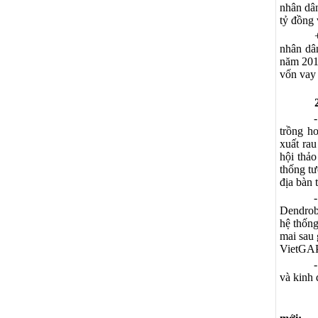
nhân dân
tỷ đồng 
nhân dâ
năm 2013
vốn vay 
trồng ho
xuất rau
hội thảo
thống tư
địa bàn 
Dendrobi
hệ thống
mai sau 
VietGAP 
và kinh 
3. Côn