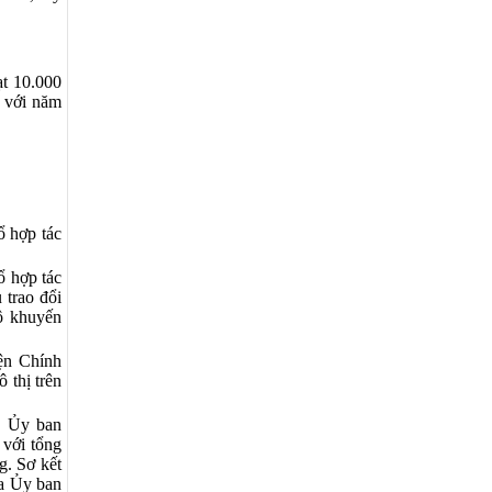
ạt 10.000
o với năm
ổ hợp tác
ổ hợp tác
 trao đổi
bộ khuyến
iện Chính
 thị trên
a Ủy ban
 với tổng
g. Sơ kết
ủa Ủy ban