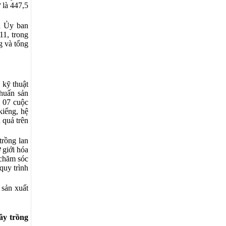
 là 447,5
a Ủy ban
1, trong
g và tổng
 kỹ thuật
 huấn sản
, 07 cuộc
kiểng, hệ
 quả trên
trồng lan
 giới hóa
 chăm sóc
quy trình
 sản xuất
ây trồng