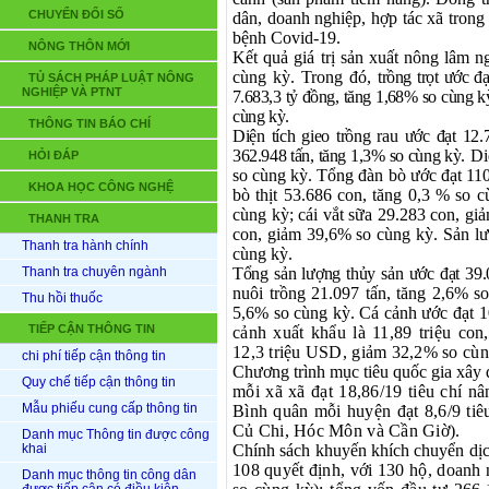
CHUYỂN ĐỔI SỐ
dân, doanh nghiệp, hợp tác xã trong 
bệnh Covid-19.
NÔNG THÔN MỚI
Kết quả giá trị sản xuất nông lâm 
cùng k
ỳ. Trong đó, t
rồng trọt ước đ
TỦ SÁCH PHÁP LUẬT NÔNG
NGHIỆP VÀ PTNT
7.683,3 tỷ đồng, tăng 1,68% so cùng k
cùng kỳ
.
THÔNG TIN BÁO CHÍ
Diện tích gieo
t
rồng
rau ước
đạt
12.
362.948 tấn, tăng 1,3% so cùng kỳ.
Diệ
HỎI ĐÁP
so cùng kỳ. T
ổng đàn
bò ước đạt
11
KHOA HỌC CÔNG NGHỆ
bò thịt 53.686 con, tăng 0,3 % so 
cùng kỳ; cái vắt sữa 29.283 con, g
THANH TRA
con, giảm 39,6% so cùng kỳ
.
Sản lư
Thanh tra hành chính
cùng kỳ
.
Thanh tra chuyên ngành
Tổng sản lượng thủy sản ước đạt 39.0
nuôi trồng 21.097 tấn, tăng 2,6% s
Thu hồi thuốc
5,6% so cùng kỳ.
Cá cảnh ước đ
ạt
1
TIẾP CẬN THÔNG TIN
cảnh xuất khẩu là 11,89 triệu co
12,3 triệu USD, giảm 32,2% so cùn
chi phí tiếp cận thông tin
Chương trình mục tiêu quốc gia xây 
Quy chế tiếp cận thông tin
mỗi xã xã đạt 18,86/19 tiêu chí nâ
Mẫu phiếu cung cấp thông tin
Bình quân mỗi huyện đạt
8,6
/9 ti
Củ Chi, Hóc Môn và Cần Giờ).
Danh mục Thông tin được công
khai
Chính sách khuyến khích chuyển dịc
108
quyết định, với
130
hộ, doanh 
Danh mục thông tin công dân