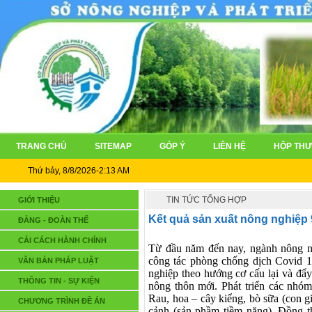
TRANG CHỦ
SITEMAP
GÓP Ý
LIÊN HỆ
HỘP THƯ
Thứ bảy, 8/8/2026-2:13 AM
TIN TỨC TỔNG HỢP
GIỚI THIỆU
Kết quả sản xuất nông nghiệp
ĐẢNG - ĐOÀN THỂ
CẢI CÁCH HÀNH CHÍNH
Từ đầu năm đến nay, ngành nông ngh
công tác phòng chống dịch Covid 1
VĂN BẢN PHÁP LUẬT
nghiệp theo hướng cơ cấu lại và đẩ
THÔNG TIN - SỰ KIỆN
nông thôn mới
. P
hát triển các nhó
R
au, hoa – cây kiểng, bò sữa (con gi
CHƯƠNG TRÌNH ĐỀ ÁN
cảnh (sản phầm tiềm năng)
.
Đồng th