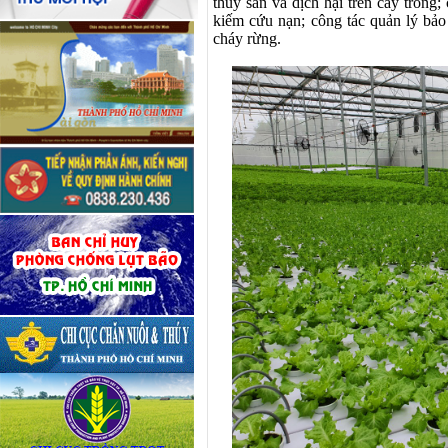
thủy sản
và dịch hại trên cây trồng
;
kiếm cứu nạn;
công tác quản lý bảo
cháy rừng
.