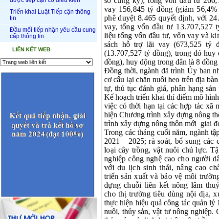
so cùng kỳ);
tổng vốn đầu tư
266,
được tiếp cận có điều kiện
vay
156,845
tỷ đồng
(giảm 56,4% 
Triển khai Luật Tiếp cận thông
phê duyệt
8.465
quyết định, với
24
tin
vay, tổng vốn đầu tư
13.707,527
t
Đầu mối tiếp nhận yêu cầu cung
liệu tổng vốn đầu tư, vốn vay và ki
cấp thông tin
sách hỗ trợ lãi vay (673,525 tỷ
LIÊN KẾT WEB
(13.707,527 tỷ đồng), trong đó huy 
đồng), huy động trong dân là 8 đồng
Đồng thời, ngành đã trình Ủy ban 
cơ cấu lại chăn nuôi heo trên địa bà
tự, thủ tục đánh giá, phân hạng s
Kế hoạch triển khai thí điểm mô hình
việc có thời hạn tại các hợp tác xã
hiện Chương trình xây dựng nông t
trình xây dựng nông thôn mới giai 
Trong các tháng cuối năm, ngành tập
2021 – 2025;
rà soát, bổ sung các c
loại cây trồng, vật nuôi chủ lực. 
nghiệp công nghệ cao cho người dâ
với du lịch sinh thái, nâng cao c
triển sản xuất và bảo vệ môi trườn
dựng chuỗi liên kết nông lâm thu
cho thị trường tiêu dùng nội địa,
thực hiện hiệu quả công tác quản lý 
nuôi, thủy sản, vật tư nông nghiệp. 