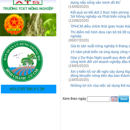
dựng nếp sống văn minh đô thị”
(14/08/2020)
Kết quả sơ kết đợt 2 thực hiện phong
Sở Nông nghiệp và Phát triển nông t
(12/08/2020)
TPHCM điều chỉnh thời gian hoàn th
Thí điểm mô hình đưa cán bộ trẻ tốt n
nghiệp
(06/07/2020)
Giá trị sản xuất nông nghiệp 6 thán
15 năm phát triển và ứng dụng công 
Góp ý Dự thảo Nghị quyết quy định về
công trình đối với doanh nghiệp đầu 
(19/05/2020)
Xin ý kiến hồ sơ đề nghị xây dựng Ng
động khuyến nông trên địa bàn thàn
(19/05/2020)
Những lợi ích của việc sử dụng thịt m
SỐ LƯỢT TRUY CẬP
4
0
5
2
8
2
4
8
Xem theo ngày