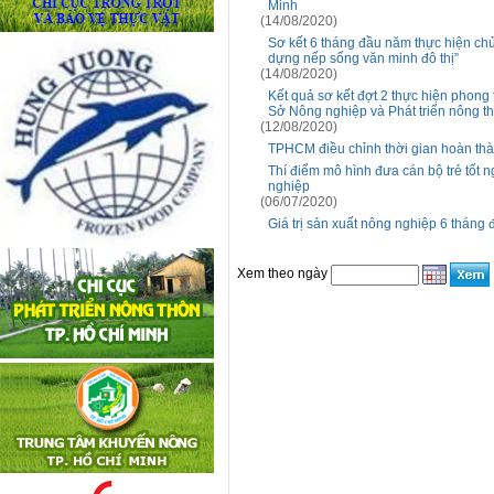
Minh
(14/08/2020)
Sơ kết 6 tháng đầu năm thực hiện c
dựng nếp sống văn minh đô thị”
(14/08/2020)
Kết quả sơ kết đợt 2 thực hiện phong
Sở Nông nghiệp và Phát triển nông t
(12/08/2020)
TPHCM điều chỉnh thời gian hoàn th
Thí điểm mô hình đưa cán bộ trẻ tốt n
nghiệp
(06/07/2020)
Giá trị sản xuất nông nghiệp 6 thán
Xem theo ngày