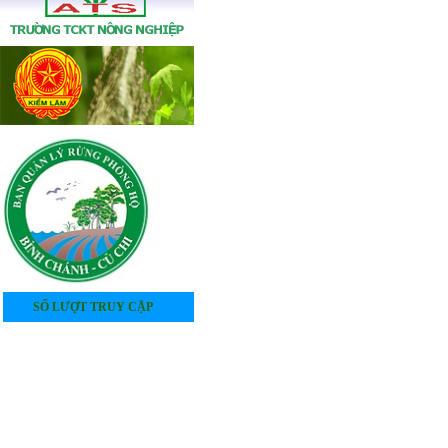
SỐ LƯỢT TRUY CẬP
4
0
5
2
0
1
7
3