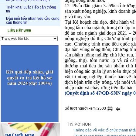
dựng nông thôn mới
;
được tiếp cận có điều kiện
12. Phấn đấu giảm 3- 5% số trường
Triển khai Luật Tiếp cận thông
sản xuất nông nghiệp, kinh doanh giố
tin
y và thủy sản.
Đầu mối tiếp nhận yêu cầu cung
Tại Kế hoạch chỉ đạo, điều hành và
cấp thông tin
trọng tâm của ngành, trong đó tập tr
LIÊN KẾT WEB
đề án của ngành giai đoạn 2021 – 2
nông nghiệp đô thị; Chương trình p
cao; Chương trình mục tiêu quốc gi
địa bàn vùng nông thôn;
Chương trìn
sản phẩm nông nghiệp chủ lực:
rau,
giống, thịt), tôm nước lợ và cá c
thương mại tiêu thụ sản phẩm ch
hiện
công tác quản lý an toàn thực p
vật tư nông nghiệp, thuốc bảo vệ t
dịch bệnh trên cây trồng, vật nuôi v
nhập mặn và cháy rừng trên địa bàn
(Quyết định số 47/QĐ-SNN ngày 0
Số lượt người xem: 2503
TIN MỚI HƠN
Thông báo Về việc tổ chức thanh lý tà