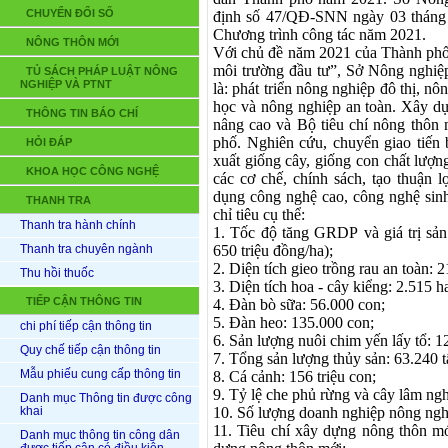
CHUYỂN ĐỔI SỐ
định số 47/QĐ-SNN ngày 03 thán
Chương trình công tác năm 2021.
NÔNG THÔN MỚI
Với chủ
đề năm 2021 của Thành phố 
môi trường đầu tư”, Sở Nông nghiệp
TỦ SÁCH PHÁP LUẬT NÔNG
NGHIỆP VÀ PTNT
là: p
hát triển nông nghiệp đô thị, n
học và nông nghiệp an toàn.
Xây dự
THÔNG TIN BÁO CHÍ
nâng cao và Bộ tiêu chí nông thôn
phố
.
Nghiên cứu, chuyển giao tiến 
HỎI ĐÁP
xuất giống cây, giống con chất lượn
KHOA HỌC CÔNG NGHỆ
các cơ chế, chính sách, tạo thuận 
dụng công nghệ cao, công nghệ sin
THANH TRA
chỉ tiêu cụ thể:
Thanh tra hành chính
1.
Tốc độ tăng GRDP
và
g
iá trị sả
Thanh tra chuyên ngành
650 triệu đồng/ha
)
;
2.
Diện tích gieo trồng rau an toàn: 2
Thu hồi thuốc
3.
Diện tích
h
oa - cây kiểng: 2.5
15
h
TIẾP CẬN THÔNG TIN
4.
Đàn bò sữa:
56
.000 con;
5.
Đàn heo:
135
.000 con
;
chi phí tiếp cận thông tin
6. Sản lượng nuôi chim yến lấy tổ: 1
Quy chế tiếp cận thông tin
7.
Tổng sản lượng thủy sản: 63.240
t
Mẫu phiếu cung cấp thông tin
8.
Cá cảnh:
156
triệu con;
9.
Tỷ lệ che phủ rừng
và cây lâm ngh
Danh mục Thông tin được công
khai
10.
Số lượng doanh nghiệp nông ngh
11.
Tiêu chí xây dựng nông thôn m
Danh mục thông tin công dân