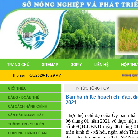
TRANG CHỦ
SITEMAP
GÓP Ý
LIÊN HỆ
HỘP THƯ
Thứ năm, 6/8/2026-18:29 PM
NGHỊ QUYẾT
TIN TỨC TỔNG HỢP
GIỚI THIỆU
Ban hành Kế hoạch chỉ đạo, đ
ĐẢNG - ĐOÀN THỂ
2021
CẢI CÁCH HÀNH CHÍNH
Thực hiện chỉ đạo của Ủy ban nhâ
VĂN BẢN PHÁP LUẬT
06 tháng 01 năm 2021 về thực hiện 
THÔNG TIN - SỰ KIỆN
số 40/QĐ-UBND ngày 06 tháng 0
triển kinh tế - xã hội, ngân sách T
CHƯƠNG TRÌNH ĐỀ ÁN
dân Thành phố năm 2021. Sở Nông 