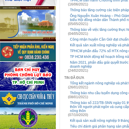
TPHCM ban hành Chương trình phát t
(16/06/2021)
Thông báo tăng cường các biện pháp
Ông Nguyễn Xuân Hoàng – Phó Giám đ
biểu Hội đồng nhân dân Thành phố nh
(05/05/2021)
Thông báo về việc tăng cường thực h
(04/05/2021)
Công nhận huyện Cần Giờ đạt chuẩn
Kết quả sản xuất nông nghiệp và phá
TPHCM phấn đấu 72% số HTX nông n
TP HCM khởi động kế hoạch trồng nửa
Năm 2021, phấn đấu giải quyết trước
doanh nghiệp
(24/02/2021)
TIN ĐÃ ĐƯA
Tổng kết ngành nông nghiệp và phát 
(26/01/2021)
Thông báo nhu cầu tuyển dụng công c
(08/01/2021)
Thông báo số 222/TB-SNN ngày 01 th
thôn Về người phát ngôn và cung cấp 
nông thôn
(07/10/2020)
Kết quả sản xuất nông nghiệp 9 thá
Tiêu chí đánh giá phân hạng sản phẩ