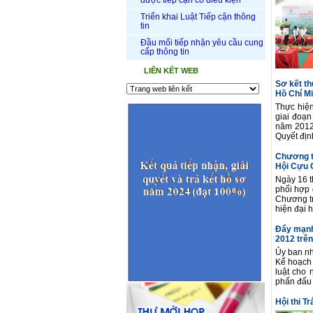
được tiếp cận có điều kiện
Triển khai Luật Tiếp cận thông
tin
Đầu mối tiếp nhận yêu cầu cung
cấp thông tin
LIÊN KẾT WEB
Sơ kết th
Hồ Chí M
Thực hiện
giai đoạ
năm 2012 
Quyết địn
Chương tr
Hội Cựu 
Ngày 16 t
phối hợp 
Chương tr
hiện đại 
Đẩy mạnh 
2012 trên
Ủy ban n
Kế hoạch 
luật cho 
phấn đấu 
Hội thi T