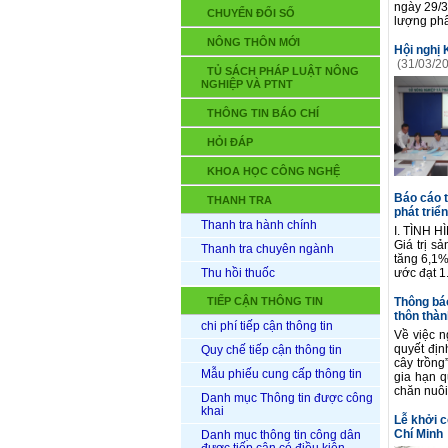
ngày 29/3
CHUYỂN ĐỔI SỐ
lượng phâ
NÔNG THÔN MỚI
Hội nghị 
(31/03/2
TỦ SÁCH PHÁP LUẬT NÔNG
NGHIỆP VÀ PTNT
THÔNG TIN BÁO CHÍ
HỎI ĐÁP
KHOA HỌC CÔNG NGHỆ
Báo cáo t
THANH TRA
phát triể
Thanh tra hành chính
I. TÌNH H
Giá trị s
Thanh tra chuyên ngành
tăng 6,1%
Thu hồi thuốc
ước đạt 1.
TIẾP CẬN THÔNG TIN
Thông bá
thôn thà
chi phí tiếp cận thông tin
Về việc n
quyết địn
Quy chế tiếp cận thông tin
cây trồng
Mẫu phiếu cung cấp thông tin
gia hạn q
chăn nuôi
Danh mục Thông tin được công
khai
Lễ khởi 
Chí Minh
Danh mục thông tin công dân