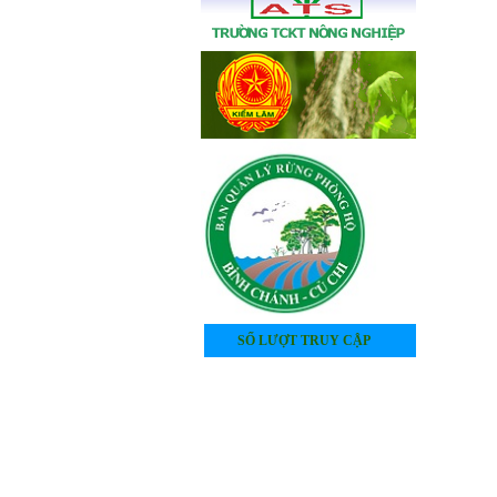
SỐ LƯỢT TRUY CẬP
4
0
5
2
4
4
1
7