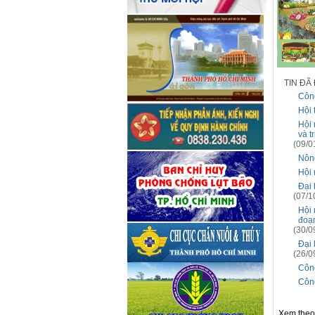
TIN ĐÃ
Công
Hội 
Hội 
và t
(09/0
Nông
Hội 
Đại 
(07/1
Hội 
đoạn
(30/0
Đại 
(26/0
Công
Công
Xem the