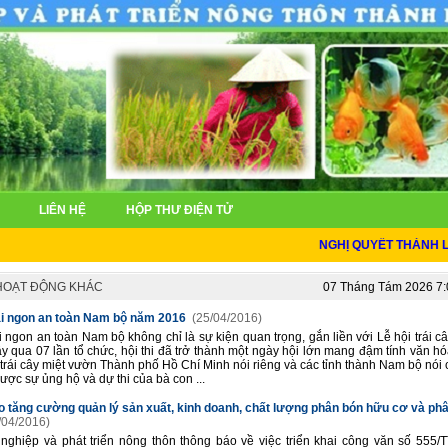
LIÊN HỆ
HỘP THƯ ĐIỆN TỬ
NGHỊ QUYẾT THÀNH LẬP S
 HOẠT ĐỘNG KHÁC
07 Tháng Tám 2026 7
rái ngon an toàn Nam bộ năm 2016
(25/04/2016)
rái ngon an toàn Nam bộ không chỉ là sự kiện quan trọng, gắn liền với Lễ hội trái 
y qua 07 lần tổ chức, hội thi đã trở thành một ngày hội lớn mang đậm tính văn hó
 trái cây miệt vườn Thành phố Hồ Chí Minh nói riêng và các tỉnh thành Nam bộ nói
ược sự ủng hộ và dự thi của bà con ...
 tăng cường quản lý sản xuất, kinh doanh, chất lượng phân bón hữu cơ và ph
/04/2016)
ghiệp và phát triển nông thôn thông báo về việc triển khai công văn số 555/