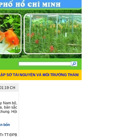
Ở TÀI NGUYÊN VÀ MÔI TRƯỜNG THÀNH PHỐ HỒ CHÍ MINH
*
THÔNG BÁO ĐỊA
:01:19 CH
TIN MỚI NHẤT
cây Nam bộ,
a, bản sắc
 chung. Hội
ân bón
TTr-TT-ĐPB