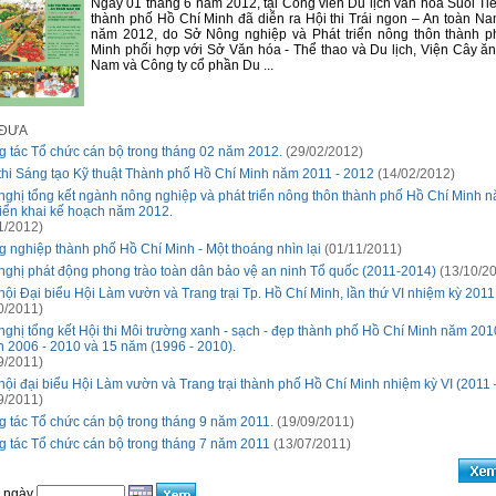
Ngày 01 tháng 6 năm 2012, tại Công viên Du lịch văn hóa Suối Tiê
thành phố Hồ Chí Minh đã diễn ra Hội thi Trái ngon – An toàn Na
năm 2012, do Sở Nông nghiệp và Phát triển nông thôn thành 
Minh phối hợp với Sở Văn hóa - Thể thao và Du lịch, Viện Cây ă
Nam và Công ty cổ phần Du ...
 ĐƯA
 tác Tổ chức cán bộ trong tháng 02 năm 2012.
(29/02/2012)
thi Sáng tạo Kỹ thuật Thành phố Hồ Chí Minh năm 2011 - 2012
(14/02/2012)
nghị tổng kết ngành nông nghiệp và phát triển nông thôn thành phố Hồ Chí Minh 
riển khai kế hoạch năm 2012.
1/2012)
 nghiệp thành phố Hồ Chí Minh - Một thoáng nhìn lại
(01/11/2011)
nghị phát động phong trào toàn dân bảo vệ an ninh Tổ quốc (2011-2014)
(13/10/2
hội Đại biểu Hội Làm vườn và Trang trại Tp. Hồ Chí Minh, lần thứ VI nhiệm kỳ 2011
0/2011)
nghị tổng kết Hội thi Môi trường xanh - sạch - đẹp thành phố Hồ Chí Minh năm 2010
 2006 - 2010 và 15 năm (1996 - 2010).
9/2011)
hội đại biểu Hội Làm vườn và Trang trại thành phố Hồ Chí Minh nhiệm kỳ VI (2011
9/2011)
 tác Tổ chức cán bộ trong tháng 9 năm 2011.
(19/09/2011)
 tác Tổ chức cán bộ trong tháng 7 năm 2011
(13/07/2011)
o ngày