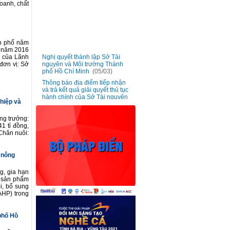
oanh, chất
nh phố năm
3 năm 2016
Nghị quyết thành lập Sở Tài
■
n của Lãnh
nguyên và Môi trường Thành
đơn vị: Sở
phố Hồ Chí Minh
(05/03)
Thông báo địa điểm tiếp nhận
■
và trả kết quả giải quyết thủ tục
hành chính của Sở Tài nguyên
và Môi trường
(05/03)
ghiệp và
Triển khai phong trào “Hãy trở
■
thành Công dân số Thành phố
ng trưởng:
Hồ Chí Minh - Kết nối nhanh
1 tỉ đồng,
chóng giữa công dân và chính
 Chăn nuôi:
quyền” cho công chức, viên
chức và người lao động
(20/01)
 nông
Ban hành đơn giá bồi thường
■
vật nuôi trên địa bàn Thành phố
Hồ Chí Minh
(13/01)
g, gia hạn
o sản phẩm
Lấy ý kiến góp ý dự thảo Nghị
i, bổ sung
■
quyết bãi bỏ Nghị quyết số
AHP) trong
02/2017/NQ-HĐND ngày 06
tháng 7 năm 2017
(13/01)
phố Hồ