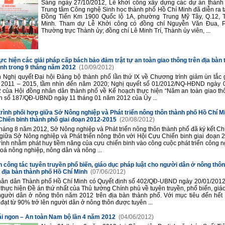
Sáng ngày 27/10/2012, Lễ khởi công xây dựng các dự án thàn
Trung tâm Công nghệ Sinh học thành phố Hồ Chí Minh đã diễn ra t
Đồng Tiến Km 1900 Quốc lộ 1A, phường Trung Mỹ Tây, Q.12, T
Minh. Tham dự Lễ Khởi công có đồng chí Nguyễn Văn Đua, P
Thường trực Thành ủy; đồng chí Lê Minh Trí, Thành ủy viên, ...
ực hiện các giải pháp cấp bách bảo đảm trật tự an toàn giao thông trên địa bàn
inh trong 9 tháng năm 2012
(10/09/2012)
 Nghị quyết Đại hội Đảng bộ thành phố lần thứ IX về Chương trình giảm ùn tắc 
n 2011 – 2015, tầm nhìn đến năm 2020; Nghị quyết số 01/2012/NQ-HĐND ngày 
của Hội đồng nhân dân thành phố về Kế hoạch thực hiện “Năm an toàn giao th
h số 187/QĐ-UBND ngày 11 tháng 01 năm 2012 của Ủy ...
ình phối hợp giữa Sở Nông nghiệp và Phát triển nông thôn thành phố Hồ Chí M
Chiến binh thành phố giai đoạn 2012-2015
(20/08/2012)
háng 8 năm 2012, Sở Nông nghiệp và Phát triển nông thôn thành phố đã ký kết Ch
giữa Sở Nông nghiệp và Phát triển nông thôn với Hội Cựu Chiến binh giai đoạn 
ình nhằm phát huy tiềm năng của cựu chiến binh vào công cuộc phát triển công n
hoá nông nghiệp, nông dân và nông ...
công tác tuyên truyền phổ biến, giáo dục pháp luật cho người dân ở nông thô
 địa bàn thành phố Hồ Chí Minh
(07/06/2012)
hân dân Thành phố Hồ Chí Minh có Quyết định số 402/QĐ-UBND ngày 20/01/201
thực hiện Đề án thứ nhất của Thủ tướng Chính phủ về tuyên truyền, phổ biến, giá
người dân ở nông thôn năm 2012 trên địa bàn thành phố. Với mục tiêu đến hế
đạt từ 90% trở lên người dân ở nông thôn được tuyên ...
rái ngon – An toàn Nam bộ lần 4 năm 2012
(04/06/2012)