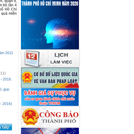
n, quận 9,
m bộ lần 4
phố Hồ Chí
n quả miền
năm 2011
011)
 - 2016.
, giai
 – 2016)