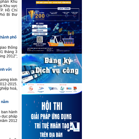
h phần Khu
ại Khu vực
P. Hồ Chí
hó Bí thư
 thành phố
giao thông
01 tháng 3
ông 2012”;
inh với
ương trình
2012-2015.
ghiệp hoá,
n năm
2 ban hành
o dục pháp
t năm 2012