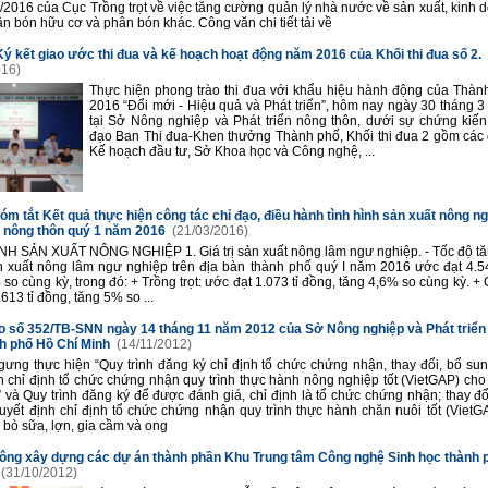
/2016 của Cục Trồng trọt về việc tăng cường quản lý nhà nước về sản xuất, kinh d
n bón hữu cơ và phân bón khác. Công văn chi tiết tải về
Ký kết giao ước thi đua và kế hoạch hoạt động năm 2016 của Khối thi đua số 2.
016)
Thực hiện phong trào thi đua với khẩu hiệu hành động của Thà
2016 “Đổi mới - Hiệu quả và Phát triển”, hôm nay ngày 30 tháng 
tại Sở Nông nghiệp và Phát triển nông thôn, dưới sự chứng kiế
đạo Ban Thi đua-Khen thưởng Thành phố, Khối thi đua 2 gồm các 
Kế hoạch đầu tư, Sở Khoa học và Công nghệ, ...
óm tắt Kết quả thực hiện công tác chỉ đạo, điều hành tình hình sản xuất nông n
n nông thôn quý 1 năm 2016
(21/03/2016)
ÌNH SẢN XUẤT NÔNG NGHIỆP 1. Giá trị sản xuất nông lâm ngư nghiệp. - Tốc độ tă
ản xuất nông lâm ngư nghiệp trên địa bàn thành phố quý I năm 2016 ước đạt 4.54
 so cùng kỳ, trong đó: + Trồng trọt: ước đạt 1.073 tỉ đồng, tăng 4,6% so cùng kỳ. +
613 tỉ đồng, tăng 5% so ...
o số 352/TB-SNN ngày 14 tháng 11 năm 2012 của Sở Nông nghiệp và Phát triển
nh phố Hồ Chí Minh
(14/11/2012)
gưng thực hiện “Quy trình đăng ký chỉ định tổ chức chứng nhận, thay đổi, bổ sun
h chỉ định tổ chức chứng nhận quy trình thực hành nông nghiệp tốt (VietGAP) ch
” và Quy trình đăng ký để được đánh giá, chỉ định là tổ chức chứng nhận; thay đổ
uyết định chỉ định tổ chức chứng nhận quy trình thực hành chăn nuôi tốt (VietG
 bò sữa, lợn, gia cầm và ong
công xây dựng các dự án thành phần Khu Trung tâm Công nghệ Sinh học thành 
(31/10/2012)