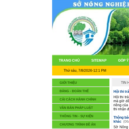
TRANG CHỦ
SITEMAP
GÓP Ý
Thứ sáu, 7/8/2026-12:1 PM
TIN
GIỚI THIỆU
ĐẢNG - ĐOÀN THỂ
Hội thi t
Hội thi t
CẢI CÁCH HÀNH CHÍNH
mà giờ đâ
riêng của
VĂN BẢN PHÁP LUẬT
thi nhận đ
THÔNG TIN - SỰ KIỆN
Thông báo
khác
(06
CHƯƠNG TRÌNH ĐỀ ÁN
Sở Nông n